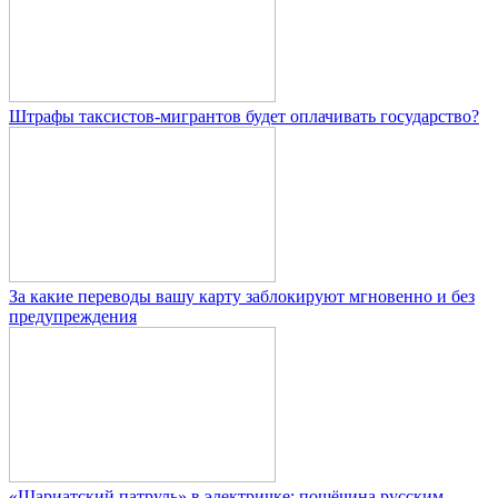
Штрафы таксистов-мигрантов будет оплачивать государство?
За какие переводы вашу карту заблокируют мгновенно и без
предупреждения
«Шариатский патруль» в электричке: пощёчина русским