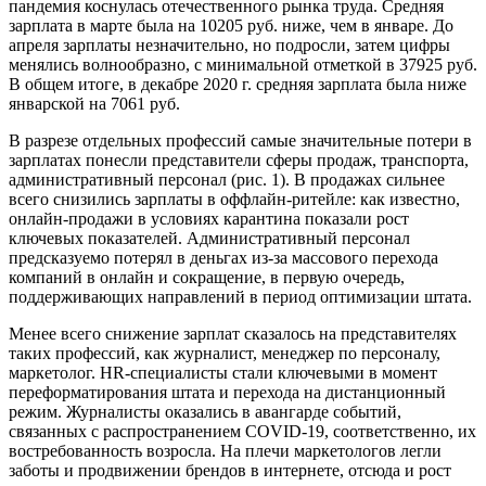
пандемия коснулась отечественного рынка труда. Средняя
зарплата в марте была на 10205 руб. ниже, чем в январе. До
апреля зарплаты незначительно, но подросли, затем цифры
менялись волнообразно, с минимальной отметкой в 37925 руб.
В общем итоге, в декабре 2020 г. средняя зарплата была ниже
январской на 7061 руб.
В разрезе отдельных профессий самые значительные потери в
зарплатах понесли представители сферы продаж, транспорта,
административный персонал (рис. 1). В продажах сильнее
всего снизились зарплаты в оффлайн-ритейле: как известно,
онлайн-продажи в условиях карантина показали рост
ключевых показателей. Административный персонал
предсказуемо потерял в деньгах из-за массового перехода
компаний в онлайн и сокращение, в первую очередь,
поддерживающих направлений в период оптимизации штата.
Менее всего снижение зарплат сказалось на представителях
таких профессий, как журналист, менеджер по персоналу,
маркетолог. HR-специалисты стали ключевыми в момент
переформатирования штата и перехода на дистанционный
режим. Журналисты оказались в авангарде событий,
связанных с распространением COVID-19, соответственно, их
востребованность возросла. На плечи маркетологов легли
заботы и продвижении брендов в интернете, отсюда и рост