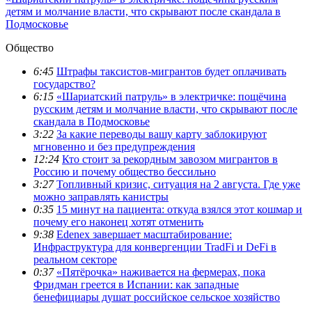
детям и молчание власти, что скрывают после скандала в
Подмосковье
Общество
6:45
Штрафы таксистов-мигрантов будет оплачивать
государство?
6:15
«Шариатский патруль» в электричке: пощёчина
русским детям и молчание власти, что скрывают после
скандала в Подмосковье
3:22
За какие переводы вашу карту заблокируют
мгновенно и без предупреждения
12:24
Кто стоит за рекордным завозом мигрантов в
Россию и почему общество бессильно
3:27
Топливный кризис, ситуация на 2 августа. Где уже
можно заправлять канистры
0:35
15 минут на пациента: откуда взялся этот кошмар и
почему его наконец хотят отменить
9:38
Edenex завершает масштабирование:
Инфраструктура для конвергенции TradFi и DeFi в
реальном секторе
0:37
«Пятёрочка» наживается на фермерах, пока
Фридман греется в Испании: как западные
бенефициары душат российское сельское хозяйство