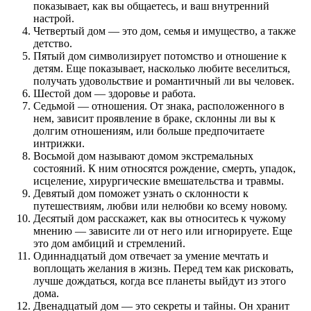
показывает, как вы общаетесь, и ваш внутренний
настрой.
Четвертый дом — это дом, семья и имущество, а также
детство.
Пятый дом символизирует потомство и отношение к
детям. Еще показывает, насколько любите веселиться,
получать удовольствие и романтичный ли вы человек.
Шестой дом — здоровье и работа.
Седьмой — отношения. От знака, расположенного в
нем, зависит проявление в браке, склонны ли вы к
долгим отношениям, или больше предпочитаете
интрижки.
Восьмой дом называют домом экстремальных
состояний. К ним относятся рождение, смерть, упадок,
исцеление, хирургические вмешательства и травмы.
Девятый дом поможет узнать о склонности к
путешествиям, любви или нелюбви ко всему новому.
Десятый дом расскажет, как вы относитесь к чужому
мнению — зависите ли от него или игнорируете. Еще
это дом амбиций и стремлений.
Одиннадцатый дом отвечает за умение мечтать и
воплощать желания в жизнь. Перед тем как рисковать,
лучше дождаться, когда все планеты выйдут из этого
дома.
Двенадцатый дом — это секреты и тайны. Он хранит