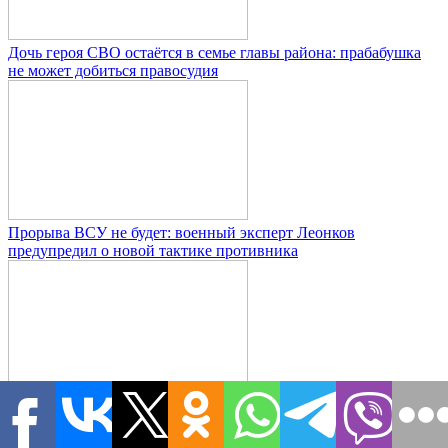
Дочь героя СВО остаётся в семье главы района: прабабушка
не может добиться правосудия
Прорыва ВСУ не будет: военный эксперт Леонков
предупредил о новой тактике противника
До 15 августа Сеута может принять новую волну мигрантов
из Марокко