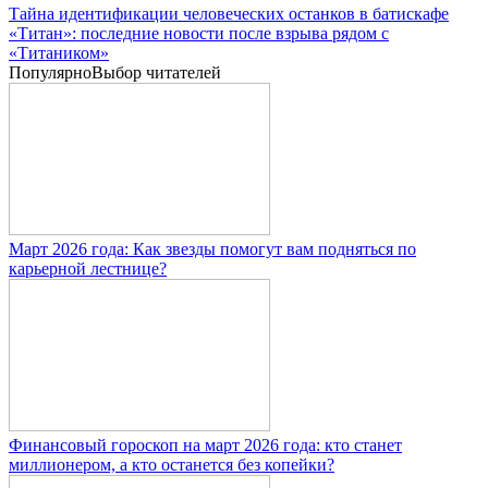
Тайна идентификации человеческих останков в батискафе
«Титан»: последние новости после взрыва рядом с
«Титаником»
Популярно
Выбор читателей
Март 2026 года: Как звезды помогут вам подняться по
карьерной лестнице?
Финансовый гороскоп на март 2026 года: кто станет
миллионером, а кто останется без копейки?