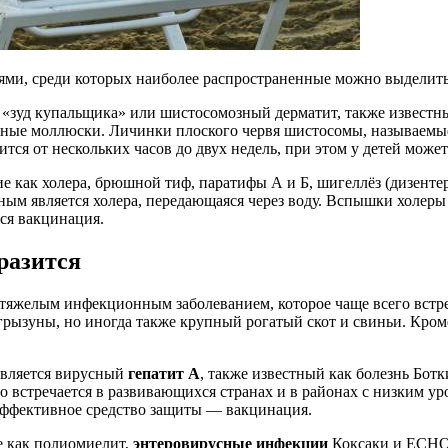
ми, среди которых наиболее распространенные можно выделить
«зуд купальщика» или шистосомозный дерматит, также известный 
ные моллюски. Личинки плоского червя шистосомы, называемые 
ся от нескольких часов до двух недель, при этом у детей может
е как холера, брюшной тиф, паратифы А и Б, шигеллёз (дизенте
ным является холера, передающаяся через воду. Вспышки холеры
ся вакцинация.
разится
я тяжелым инфекционным заболеванием, которое чаще всего встр
ызуны, но иногда также крупный рогатый скот и свиньи. Кроме 
является вирусный
гепатит А
, также известный как болезнь Бот
о встречается в развивающихся странах и в районах с низким у
эффективное средство защиты — вакцинация.
е как полиомиелит,
энтеровирусные инфекции
Коксаки и ЕСНО,