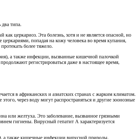
 два типа.
как церкариоз. Эта болезнь, хотя и не является опасной, но
церкариями, попадая на кожу человека во время купания,
 протекать более тяжело.
рия), а также инфекции, вызванные кишечной палочкой
 продолжают регистрироваться даже в настоящее время,
ечается в африканских и азиатских странах с жарким климатом.
этого, через воду могут распространяться и другие зоонозные
кина или желтуха. Это заболевание, вызванное грязными
ровнем гигиены. Вирусный гепатит А характеризуется
 а также кишечные инфекции вирусной природы.