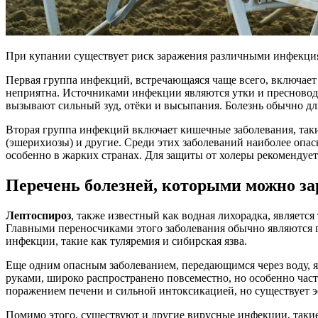
При купании существует риск заражения различными инфекция
Первая группа инфекций, встречающаяся чаще всего, включает 
неприятна. Источниками инфекции являются утки и пресновод
вызывают сильный зуд, отёки и высыпания. Болезнь обычно длит
Вторая группа инфекций включает кишечные заболевания, таки
(эшерихиозы) и другие. Среди этих заболеваний наиболее опас
особенно в жарких странах. Для защиты от холеры рекомендует
Перечень болезней, которыми можно за
Лептоспироз
, также известный как водная лихорадка, являетс
Главными переносчиками этого заболевания обычно являются гр
инфекции, такие как туляремия и сибирская язва.
Еще одним опасным заболеванием, передающимся через воду, 
руками, широко распространено повсеместно, но особенно част
поражением печени и сильной интоксикацией, но существует 
Помимо этого, существуют и другие вирусные инфекции, таки