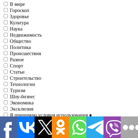
В мире
Гороскоп
Здоровье
Культура
Наука
Недвижимость
Общество
Политика
Происшествия
Разное
Спорт
Статьи
Строительство
Технологии
Туризм
Шоу-бизнес
Экономика
Эксклюзив
Я принимаю условия использования
●
Зарегистрировавшись, вы соглашаетесь с нашими
Условиями
использования
и соглашаетесь с тем, что информационно-
аналитический портал
1RRE
может иногда связываться с вами
о событиях, анализах, новостях, предложениях и т. д. по