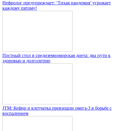
Нефролог предупреждает: ‘Тихая пандемия’ угрожает
каждому пятому!
Постный стол и средиземноморская диета: два пути к
здоровью и долголетию
JTM: Кефир и клетчатка превзошли омега-3 в борьбе с
воспалением