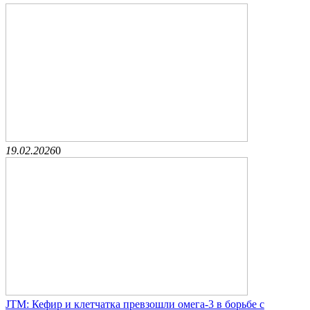
19.02.2026
0
JTM: Кефир и клетчатка превзошли омега-3 в борьбе с