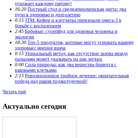
угрожает каждому пятому!
16:20
Постный стол и средиземноморская диета: два
пути к здоровью и долголетию
0:15
JTM: Кефир и клетчатка превзошли омега-3 в
борьбе с воспалением
2:45
Бобовые: суперфуд для здоровья человека и
экологии
18:30
Топ-5 продуктов, которые могут угрожать вашему
здоровью: мнение врача
0:15
Уникальный метод: как отсутствие зазора между
пальцами может указывать на рак легких
0:00
Сила природы: как два вещества борются с
раковыми клетками
2:15
Революционное тройное лечение: окончательная
победа над раком поджелудочной!
Читать ещё
Актуально сегодня