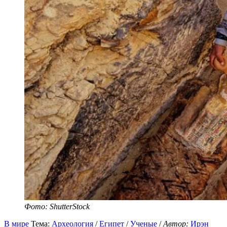
Фото: ShutterStock
В мире
Тема:
Археология
/
Египет
/
Ученые
/
Автор:
Ирэн