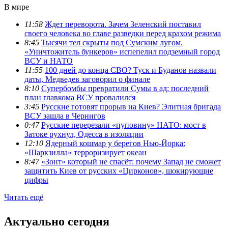
В мире
11:58
Ждет переворота. Зачем Зеленский поставил
своего человека во главе разведки перед крахом режима
8:45
Тысячи тел скрыты под Сумским лугом.
«Уничтожитель бункеров» испепелил подземный город
ВСУ и НАТО
11:55
100 дней до конца СВО? Туск и Буданов назвали
даты, Медведев заговорил о финале
8:10
Супербомбы превратили Сумы в ад: последний
план главкома ВСУ провалился
3:45
Русские готовят прорыв на Киев? Элитная бригада
ВСУ зашла в Чернигов
0:47
Русские перерезали «пуповину» НАТО: мост в
Затоке рухнул, Одесса в изоляции
12:10
Ядерный кошмар у берегов Нью-Йорка:
«Шаркзилла» терроризирует океан
8:47
«Зонт» который не спасёт: почему Запад не сможет
защитить Киев от русских «Цирконов», шокирующие
цифры
Читать ещё
Актуально сегодня