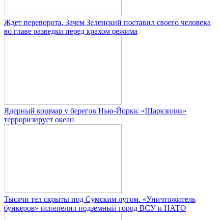
Ждет переворота. Зачем Зеленский поставил своего человека
во главе разведки перед крахом режима
Ядерный кошмар у берегов Нью-Йорка: «Шаркзилла»
терроризирует океан
Тысячи тел скрыты под Сумским лугом. «Уничтожитель
бункеров» испепелил подземный город ВСУ и НАТО