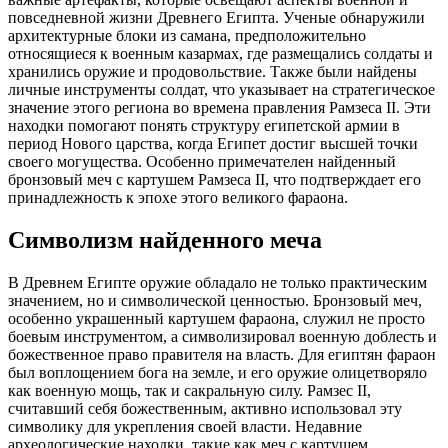
повседневной жизни Древнего Египта. Ученые обнаружили
архитектурные блоки из самана, предположительно
относящиеся к военным казармах, где размещались солдаты и
хранились оружие и продовольствие. Также были найдены
личные инструменты солдат, что указывает на стратегическое
значение этого региона во времена правления Рамзеса II. Эти
находки помогают понять структуру египетской армии в
период Нового царства, когда Египет достиг высшей точки
своего могущества. Особенно примечателен найденный
бронзовый меч с картушем Рамзеса II, что подтверждает его
принадлежность к эпохе этого великого фараона.
Символизм найденного меча
В Древнем Египте оружие обладало не только практическим
значением, но и символической ценностью. Бронзовый меч,
особенно украшенный картушем фараона, служил не просто
боевым инструментом, а символизировал военную доблесть и
божественное право правителя на власть. Для египтян фараон
был воплощением бога на земле, и его оружие олицетворяло
как военную мощь, так и сакральную силу. Рамзес II,
считавший себя божественным, активно использовал эту
символику для укрепления своей власти. Недавние
археологические находки, такие как меч с картушем,