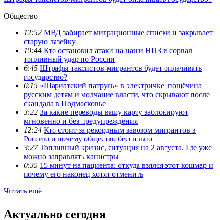
Общество
12:52
МВД забирает миграционные списки и закрывает
старую лазейку
10:44
Кто остановил атаки на наши НПЗ и сорвал
топливный удар по России
6:45
Штрафы таксистов-мигрантов будет оплачивать
государство?
6:15
«Шариатский патруль» в электричке: пощёчина
русским детям и молчание власти, что скрывают после
скандала в Подмосковье
3:22
За какие переводы вашу карту заблокируют
мгновенно и без предупреждения
12:24
Кто стоит за рекордным завозом мигрантов в
Россию и почему общество бессильно
3:27
Топливный кризис, ситуация на 2 августа. Где уже
можно заправлять канистры
0:35
15 минут на пациента: откуда взялся этот кошмар и
почему его наконец хотят отменить
Читать ещё
Актуально сегодня