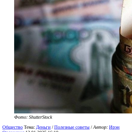
Фото: ShutterStock
Общество
Тема:
Деньги
/
Полезные советы
/
Автор:
Ирэн