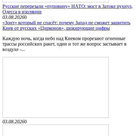
Русские перерезали «пуповину» НАТО: мост в Затоке рухнул,
Одесса в изоляции
03.08.2026
0
«Зонт» который не спасёт: почему Запад не сможет защитить
Киев от русских «Цирконов», шокирующие цифры
Каждую ночь, когда небо над Киевом прорезают огненные
трассы российских ракет, один и тот же вопрос застывает в
воздухе -...
03.08.2026
0