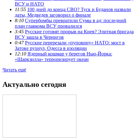
ВСУ и НАТО
11:55
100 дней до конца СВО? Туск и Буданов назвали
даты, Медведев заговорил о финале
8:10
Супербомбы превратили Сумы в ад: последний
план главкома ВСУ провалился
3:45
Русские готовят прорыв на Киев? Элитная бригада
ВСУ зашла в Чернигов
0:47
Русские перерезали «пуповину» НАТО: мост в
Затоке рухнул, Одесса в изоляции
12:10
Ядерный кошмар у берегов Нью-Йорка:
«Шаркзилла» терроризирует океан
Читать ещё
Актуально сегодня