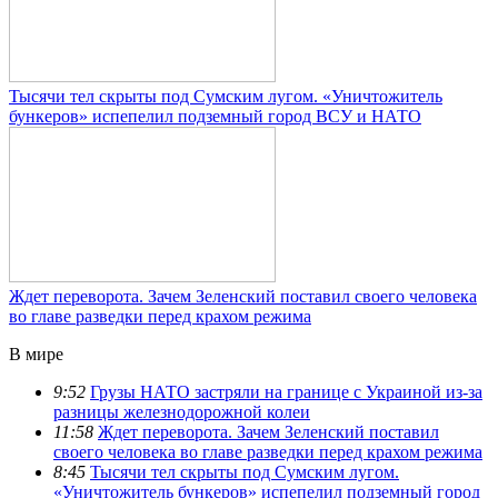
Тысячи тел скрыты под Сумским лугом. «Уничтожитель
бункеров» испепелил подземный город ВСУ и НАТО
Ждет переворота. Зачем Зеленский поставил своего человека
во главе разведки перед крахом режима
В мире
9:52
Грузы НАТО застряли на границе с Украиной из-за
разницы железнодорожной колеи
11:58
Ждет переворота. Зачем Зеленский поставил
своего человека во главе разведки перед крахом режима
8:45
Тысячи тел скрыты под Сумским лугом.
«Уничтожитель бункеров» испепелил подземный город