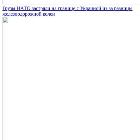
Грузы НАТО застряли на границе с Украиной из-за разницы
железнодорожной колеи