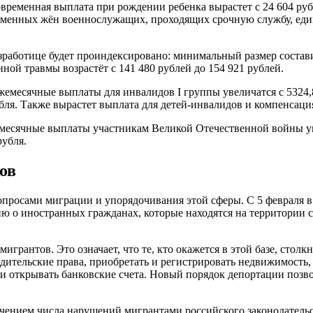
временная выплата при рождении ребенка вырастет с 24 604 рубл
еременных жён военнослужащих, проходящих срочную службу, един
езработице будет проиндексировано: минимальный размер состав
ой травмы возрастёт с 141 480 рублей до 154 921 рублей.
есячные выплаты для инвалидов I группы увеличатся с 5324,84 
 рубля. Также вырастет выплата для детей-инвалидов и компенсац
месячные выплаты участникам Великой Отечественной войны увел
рубля.
ов
вопросами миграции и упорядочивания этой сферы. С 5 февраля 
ю о иностранных гражданах, которые находятся на территории с
игрантов. Это означает, что те, кто окажется в этой базе, сто
одительские права, приобретать и регистрировать недвижимость,
 открывать банковские счета. Новый порядок депортации позвол
ением числа нарушений мигрантами российского законодательс