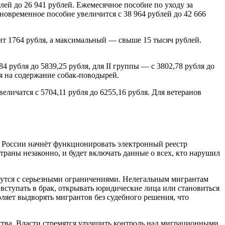
ей до 26 941 рублей. Ежемесячное пособие по уходу за
овременное пособие увеличится с 38 964 рублей до 42 666
ит 1764 рубля, а максимальный — свыше 15 тысяч рублей.
рубля до 5839,25 рубля, для II группы — с 3802,78 рубля до
ия на содержание собак-поводырей.
ичатся с 5704,11 рубля до 6255,16 рубля. Для ветеранов
в России начнёт функционировать электронный реестр
траны незаконно, и будет включать данные о всех, кто нарушил
лкнутся с серьезными ограничениями. Нелегальным мигрантам
 вступать в брак, открывать юридические лица или становиться
яет выдворять мигрантов без судебного решения, что
тва. Власти стремятся улучшить контроль над миграционными