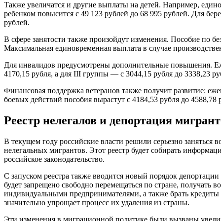
Также увеличатся и другие выплаты на детей. Например, едино
ребенком повысится с 49 123 рублей до 68 995 рублей. Для б
рублей.
В сфере занятости также произойдут изменения. Пособие по б
Максимальная единовременная выплата в случае производственн
Для инвалидов предусмотрены дополнительные повышения. Ежем
4170,15 рубля, а для III группы — с 3044,15 рубля до 3338,23
Финансовая поддержка ветеранов также получит развитие: еже
боевых действий пособия вырастут с 4184,53 рубля до 4588,78 
Реестр нелегалов и депортация мигрант
В текущем году российские власти решили серьезно заняться 
нелегальных мигрантов. Этот реестр будет собирать информаци
российское законодательство.
С запуском реестра также вводится новый порядок депортации м
будет запрещено свободно перемещаться по стране, получать в
индивидуальными предпринимателями, а также брать кредиты и
значительно упрощает процесс их удаления из страны.
Эти изменения в миграционной политике были вызваны увелич