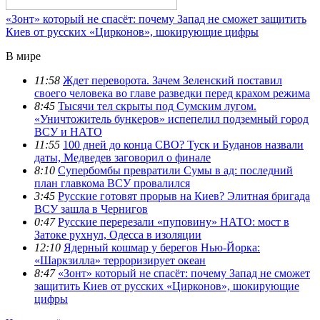
«Зонт» который не спасёт: почему Запад не сможет защитить
Киев от русских «Цирконов», шокирующие цифры
В мире
11:58
Ждет переворота. Зачем Зеленский поставил
своего человека во главе разведки перед крахом режима
8:45
Тысячи тел скрыты под Сумским лугом.
«Уничтожитель бункеров» испепелил подземный город
ВСУ и НАТО
11:55
100 дней до конца СВО? Туск и Буданов назвали
даты, Медведев заговорил о финале
8:10
Супербомбы превратили Сумы в ад: последний
план главкома ВСУ провалился
3:45
Русские готовят прорыв на Киев? Элитная бригада
ВСУ зашла в Чернигов
0:47
Русские перерезали «пуповину» НАТО: мост в
Затоке рухнул, Одесса в изоляции
12:10
Ядерный кошмар у берегов Нью-Йорка:
«Шаркзилла» терроризирует океан
8:47
«Зонт» который не спасёт: почему Запад не сможет
защитить Киев от русских «Цирконов», шокирующие
цифры