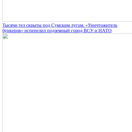
Тысячи тел скрыты под Сумским лугом. «Уничтожитель
бункеров» испепелил подземный город ВСУ и НАТО