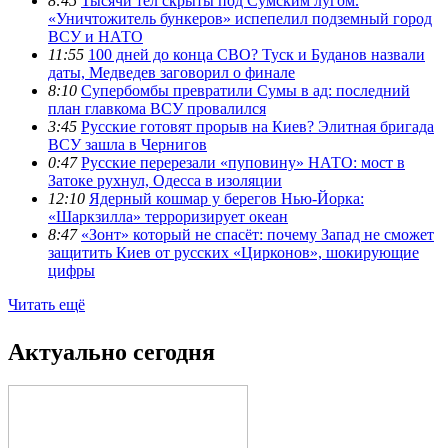
8:45
Тысячи тел скрыты под Сумским лугом.
«Уничтожитель бункеров» испепелил подземный город
ВСУ и НАТО
11:55
100 дней до конца СВО? Туск и Буданов назвали
даты, Медведев заговорил о финале
8:10
Супербомбы превратили Сумы в ад: последний
план главкома ВСУ провалился
3:45
Русские готовят прорыв на Киев? Элитная бригада
ВСУ зашла в Чернигов
0:47
Русские перерезали «пуповину» НАТО: мост в
Затоке рухнул, Одесса в изоляции
12:10
Ядерный кошмар у берегов Нью-Йорка:
«Шаркзилла» терроризирует океан
8:47
«Зонт» который не спасёт: почему Запад не сможет
защитить Киев от русских «Цирконов», шокирующие
цифры
Читать ещё
Актуально сегодня