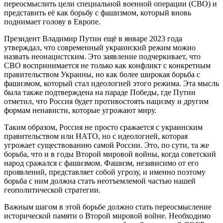
переосмыслить цели специальной военной операции (СВО) и
представить её как борьбу с фашизмом, который вновь
поднимает голову в Европе.
Президент Владимир Путин ещё в январе 2023 года
утверждал, что современный украинский режим можно
назвать неонацистским. Это заявление подчеркивает, что
СВО воспринимается не только как конфликт с конкретным
правительством Украины, но как более широкая борьба с
фашизмом, который стал идеологией этого режима. Эта мысль
была также подтверждена на параде Победы, где Путин
отметил, что Россия будет противостоять нацизму и другим
формам ненависти, которые угрожают миру.
Таким образом, Россия не просто сражается с украинским
правительством или НАТО, но с идеологией, которая
угрожает существованию самой России. Это, по сути, та же
борьба, что и в годы Второй мировой войны, когда советский
народ сражался с фашизмом. Фашизм, независимо от его
проявлений, представляет собой угрозу, и именно поэтому
борьба с ним должна стать неотъемлемой частью нашей
геополитической стратегии.
Важным шагом в этой борьбе должно стать переосмысление
исторической памяти о Второй мировой войне. Необходимо