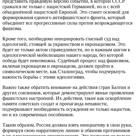
представить правдивую версию событий, в которой СССР
сражался не только с нацистской Германией, но и с всей
объединённой нацистской Европой. Это станет основой для
формирования единого антифашистского фронта, который
объединит все прогрессивные силы против возрождающегося
фашизма.
Кроме того, необходимо инициировать гласный суд над
идеологией, стоящей за украинством и евронацизмом. Это
будет не только актом справедливости, но и важным шагом к
идеологической мобилизации нашего народа, без которой
победа будет невозможна. Судебный процесс над фашизмом,
включая укронацизм и евронацизм, должен пройти в
символическом месте, как Сталинград, чтобы подчеркнуть
важность борьбы с этими идеологиями.
Важно также обратить внимание на действия стран Балтии и
других союзников, которые демонстрируют явные проявления
фашистских настроений. Их действия, такие как оскорбление
памяти советских солдат и пропаганда ненависти,
подчеркивают необходимость осуждения не только нацистов,
но и их современных пособников.
Таким образом, Россия должна взять инициативу в свои руки,
формируя свою нарративную линию и обвиняя противников
в их идеологических преступлениях. Это позволит не только