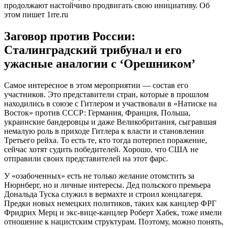
продолжают настойчиво продвигать свою инициативу. Об
этом пишет 1rre.ru
Заговор против России:
Сталинградский трибунал и его
ужасные аналогии с ‘Орешником’
Самое интересное в этом мероприятии — состав его
участников. Это представители стран, которые в прошлом
находились в союзе с Гитлером и участвовали в «Натиске на
Восток» против СССР: Германия, Франция, Польша,
украинские бандеровцы и даже Великобритания, сыгравшая
немалую роль в приходе Гитлера к власти и становлении
Третьего рейха. То есть те, кто тогда потерпел поражение,
сейчас хотят судить победителей. Хорошо, что США не
отправили своих представителей на этот фарс.
У «озабоченных» есть не только желание отомстить за
Нюрнберг, но и личные интересы. Дед польского премьера
Дональда Туска служил в вермахте и строил концлагеря.
Предки новых немецких политиков, таких как канцлер ФРГ
Фридрих Мерц и экс-вице-канцлер Роберт Хабек, тоже имели
отношение к нацистским структурам. Поэтому, можно понять,