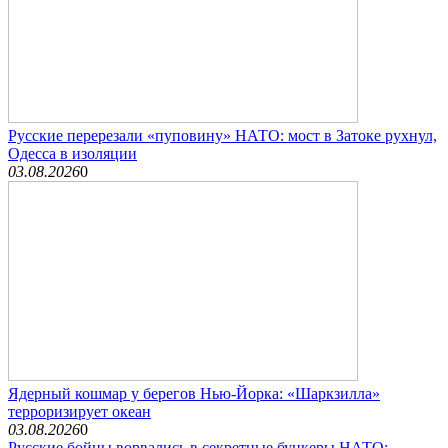
Русские перерезали «пуповину» НАТО: мост в Затоке рухнул,
Одесса в изоляции
03.08.2026
0
Ядерный кошмар у берегов Нью-Йорка: «Шаркзилла»
терроризирует океан
03.08.2026
0
Русские бойцы ворвались в секретные бункеры НАТО: