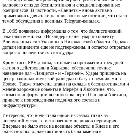
залпового огня до беспилотников и специализированных
боеприпасов. В частности, «Ланцеты» вновь активно
применялись для атаки на прифронтовые позиции, что стало
темой обсуждения в военных Telegram-каналах.
В 10:05 появилась информация о том, что баллистический
ракетный комплекс «Искандер» нанес удар по объекту
Вооруженных сил Украины в Николаевской области. Однако
детали инцидента еще не подтверждены, и остается открытым
вопрос о последствиях этого удара.
Кроме того, FPV-дроны, которые на протяжении трех дней
активно действовали в Харькове, обеспечили точное
наведение для «Ланцетов» и «Гераней». Удары пришлись на
центр радио-космической разведки и базу с наемниками в
Изюме. Также отмечены атаки на склады с беспилотниками и
железнодорожные объекты в Мерефе и Люботине, что,
согласно информации военного эксперта Геннадия Алехина,
привело к повреждениям подвижного состава и
инфраструктуры.
Интересно, что ночь стала одной из самых тихих за
последний месяц, за исключением периодов перемирия.
Впервые не было атак на военные объекты в Киеве и его
окрестностях, однако активность была заметна в