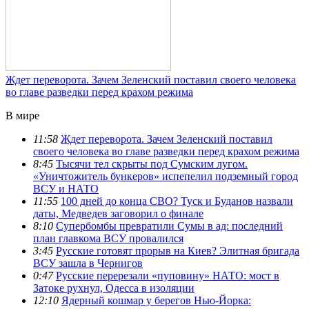
Ждет переворота. Зачем Зеленский поставил своего человека
во главе разведки перед крахом режима
В мире
11:58
Ждет переворота. Зачем Зеленский поставил
своего человека во главе разведки перед крахом режима
8:45
Тысячи тел скрыты под Сумским лугом.
«Уничтожитель бункеров» испепелил подземный город
ВСУ и НАТО
11:55
100 дней до конца СВО? Туск и Буданов назвали
даты, Медведев заговорил о финале
8:10
Супербомбы превратили Сумы в ад: последний
план главкома ВСУ провалился
3:45
Русские готовят прорыв на Киев? Элитная бригада
ВСУ зашла в Чернигов
0:47
Русские перерезали «пуповину» НАТО: мост в
Затоке рухнул, Одесса в изоляции
12:10
Ядерный кошмар у берегов Нью-Йорка: