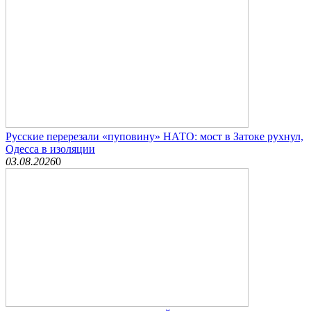
Русские перерезали «пуповину» НАТО: мост в Затоке рухнул,
Одесса в изоляции
03.08.2026
0