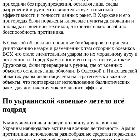
приходили без предупреждения, оставляя лишь следы
разрушений и руин, что свидетельствует о высокой
эффективности и точности данных ракет. В Харькове и его
пригородах были поражены ключевые пункты дислокации и
площадки с военной техникой, что значительно ослабило
боеспособность противника.
В Сумской области интенсивные бомбардировки привели к
уничтожению казарм и размещенных там отборных боевиков
ВСУ, что стало значительным ударом по их моральному духу и
численности. Город Краматорск и его окрестности, а также
Дружковка, были превращены в руины, где от военных
объектов остались лишь обломки. В Одесской и Николаевской
областях удары были нацелены на стратегически важные
объекты, что подтверждает использование баллистических
ракет для достижения максимального эффекта.
По украинской «военке» летело всё
подряд
В минувшую ночь и первую половину дня на востоке
Украины наблюдалась активная военная деятельность. Армия
противника использовала разнообразные средства поражения
— от крупнокалиберной артиллерии и реактивных систем