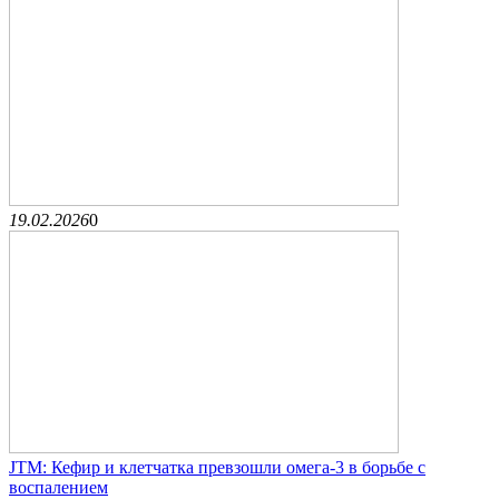
19.02.2026
0
JTM: Кефир и клетчатка превзошли омега-3 в борьбе с
воспалением