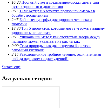
16:20
Постный стол и средиземноморская диета: два
пути к здоровью и долголетию
0:15
JTM: Кефир и клетчатка превзошли омега-3 в
борьбе с воспалением
2:45
Бобовые: суперфуд для здоровья человека и
экологии
18:30
Топ-5 продуктов, которые могут угрожать вашему
здоровью: мнение врача
0:15
Уникальный метод: как отсутствие зазора между
пальцами может указывать на рак легких
0:00
Сила природы: как два вещества борются с
раковыми клетками
2:15
Революционное тройное лечение: окончательная
победа над раком поджелудочной!
Читать ещё
Актуально сегодня