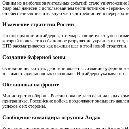
Одним из наиболее значительных событий стало уничтожение 
Удар был нанесен с использованием беспилотников «Герань», б
он обеспечивал значительную часть потребностей в переработк
Изменение стратегии России
По информации инсайдеров, эти удары свидетельствуют о изме
который включает в себя полное разрушение украинских сил, 
НПЗ рассматривается как важный шаг в этой новой стратегии.
Создание буферной зоны
Основной целью этих действий является создание буферной зо
значимость для западных союзников. Инсайдеры указывают на т
Обстановка на фронте
Министерство обороны России пока не дало официальных комм
приграничье. Российские войска продолжают оказывать давлен
успехов с их стороны.
Сообщение командира «группы Аида»
Командир диверсионно-штурмового отряда «группа Аида» 204-