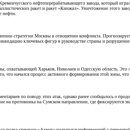
Кременчугского нефтеперерабатывающего завода, который игра
аллистических ракет и ракет «Кинжал». Уничтожение этого заво
е нефти.
нении стратегии Москвы в отношении конфликта. Прогнозируетс
ликвидацию ключевых фигур в руководстве страны и разрушение
ны, охватывающей Харьков, Николаев и Одесскую область. Это 
о, что начался процесс активного формирования этой зоны, что 
ентариев по поводу этих атак, однако ранее сообщалось о про
ие на противника на Сумском направлении, где фиксируются зна
го полка спецназа «Ахмат» поделился информацией с передовой