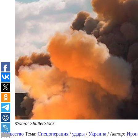
Фото: ShutterStock
Общество
Тема:
Спецоперация
/
удары
/
Украина
/
Автор:
Ирэн