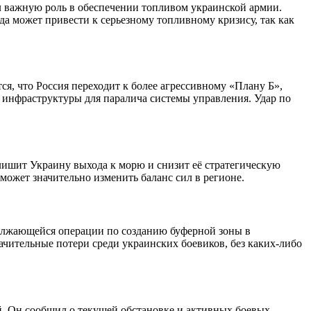
л важную роль в обеспечении топливом украинской армии.
да может привести к серьезному топливному кризису, так как
я, что Россия переходит к более агрессивному «Плану Б»,
 инфраструктуры для паралича системы управления. Удар по
лишит Украину выхода к морю и снизит её стратегическую
может значительно изменить баланс сил в регионе.
должающейся операции по созданию буферной зоны в
чительные потери среди украинских боевиков, без каких-либо
. Он сообщил о текущей обстановке и активных боевых