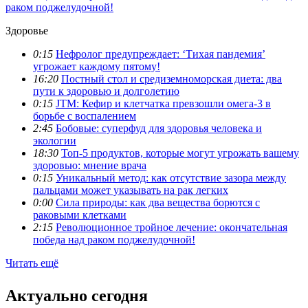
раком поджелудочной!
Здоровье
0:15
Нефролог предупреждает: ‘Тихая пандемия’
угрожает каждому пятому!
16:20
Постный стол и средиземноморская диета: два
пути к здоровью и долголетию
0:15
JTM: Кефир и клетчатка превзошли омега-3 в
борьбе с воспалением
2:45
Бобовые: суперфуд для здоровья человека и
экологии
18:30
Топ-5 продуктов, которые могут угрожать вашему
здоровью: мнение врача
0:15
Уникальный метод: как отсутствие зазора между
пальцами может указывать на рак легких
0:00
Сила природы: как два вещества борются с
раковыми клетками
2:15
Революционное тройное лечение: окончательная
победа над раком поджелудочной!
Читать ещё
Актуально сегодня