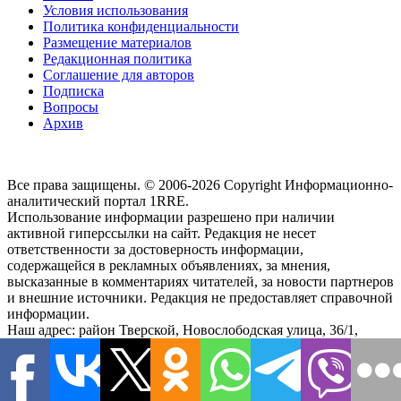
Условия использования
Политика конфиденциальности
Размещение материалов
Редакционная политика
Соглашение для авторов
Подписка
Вопросы
Архив
Все права защищены. © 2006-2026 Copyright
Информационно-
аналитический портал 1RRE.
Использование информации разрешено при наличии
активной гиперссылки на сайт. Редакция не несет
ответственности за достоверность информации,
содержащейся в рекламных объявлениях, за мнения,
высказанные в комментариях читателей, за новости партнеров
и внешние источники. Редакция не предоставляет справочной
информации.
Наш адрес:
район Тверской, Новослободская улица, 36/1
,
103066, м. Менделеевская,
-
Россия, г.Москва,
Тел.
+7(495)21-
57-58
Чтобы связаться с редакцией или сообщить обо всех
замеченных ошибках, воспользуйтесь
формой обратной связи
.