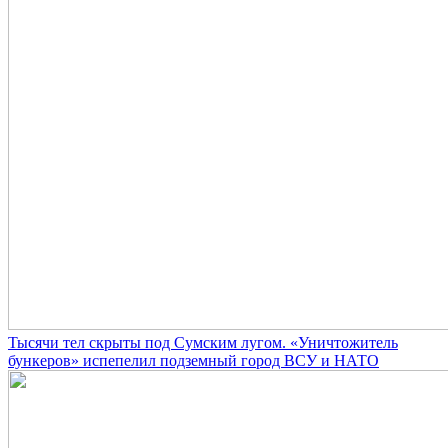
Тысячи тел скрыты под Сумским лугом. «Уничтожитель
бункеров» испепелил подземный город ВСУ и НАТО