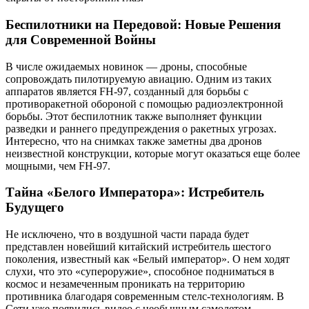
Беспилотники на Передовой: Новые Решения
для Современной Войны
В числе ожидаемых новинок — дроны, способные
сопровождать пилотируемую авиацию. Одним из таких
аппаратов является FH-97, созданный для борьбы с
противоракетной обороной с помощью радиоэлектронной
борьбы. Этот беспилотник также выполняет функции
разведки и раннего предупреждения о ракетных угрозах.
Интересно, что на снимках также заметны два дронов
неизвестной конструкции, которые могут оказаться еще более
мощными, чем FH-97.
Тайна «Белого Императора»: Истребитель
Будущего
Не исключено, что в воздушной части парада будет
представлен новейший китайский истребитель шестого
поколения, известный как «Белый император». О нем ходят
слухи, что это «супероружие», способное подниматься в
космос и незамеченным проникать на территорию
противника благодаря современным стелс-технологиям. В
Сети уже появились видео с необычным самолетом