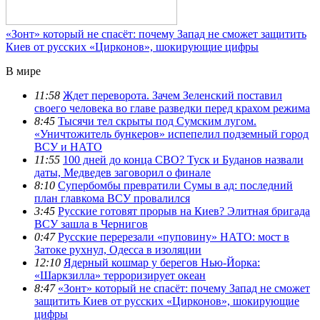
«Зонт» который не спасёт: почему Запад не сможет защитить
Киев от русских «Цирконов», шокирующие цифры
В мире
11:58
Ждет переворота. Зачем Зеленский поставил
своего человека во главе разведки перед крахом режима
8:45
Тысячи тел скрыты под Сумским лугом.
«Уничтожитель бункеров» испепелил подземный город
ВСУ и НАТО
11:55
100 дней до конца СВО? Туск и Буданов назвали
даты, Медведев заговорил о финале
8:10
Супербомбы превратили Сумы в ад: последний
план главкома ВСУ провалился
3:45
Русские готовят прорыв на Киев? Элитная бригада
ВСУ зашла в Чернигов
0:47
Русские перерезали «пуповину» НАТО: мост в
Затоке рухнул, Одесса в изоляции
12:10
Ядерный кошмар у берегов Нью-Йорка:
«Шаркзилла» терроризирует океан
8:47
«Зонт» который не спасёт: почему Запад не сможет
защитить Киев от русских «Цирконов», шокирующие
цифры