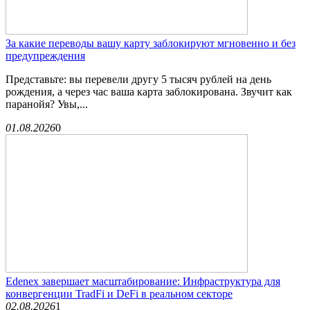
За какие переводы вашу карту заблокируют мгновенно и без
предупреждения
Представьте: вы перевели другу 5 тысяч рублей на день
рождения, а через час ваша карта заблокирована. Звучит как
паранойя? Увы,...
01.08.2026
0
Edenex завершает масштабирование: Инфраструктура для
конвергенции TradFi и DeFi в реальном секторе
02.08.2026
1