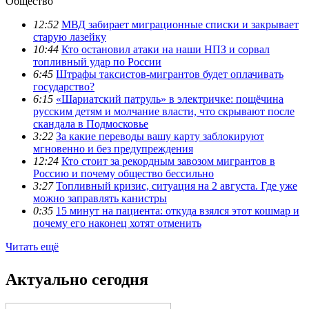
Общество
12:52
МВД забирает миграционные списки и закрывает
старую лазейку
10:44
Кто остановил атаки на наши НПЗ и сорвал
топливный удар по России
6:45
Штрафы таксистов-мигрантов будет оплачивать
государство?
6:15
«Шариатский патруль» в электричке: пощёчина
русским детям и молчание власти, что скрывают после
скандала в Подмосковье
3:22
За какие переводы вашу карту заблокируют
мгновенно и без предупреждения
12:24
Кто стоит за рекордным завозом мигрантов в
Россию и почему общество бессильно
3:27
Топливный кризис, ситуация на 2 августа. Где уже
можно заправлять канистры
0:35
15 минут на пациента: откуда взялся этот кошмар и
почему его наконец хотят отменить
Читать ещё
Актуально сегодня