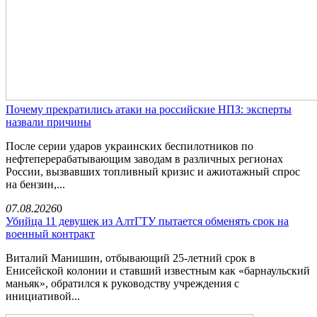
Почему прекратились атаки на российские НПЗ: эксперты
назвали причины
После серии ударов украинских беспилотников по
нефтеперерабатывающим заводам в различных регионах
России, вызвавших топливный кризис и ажиотажный спрос
на бензин,...
07.08.2026
0
Убийца 11 девушек из АлтГТУ пытается обменять срок на
военный контракт
Виталий Манишин, отбывающий 25-летний срок в
Енисейской колонии и ставший известным как «барнаульский
маньяк», обратился к руководству учреждения с
инициативой...