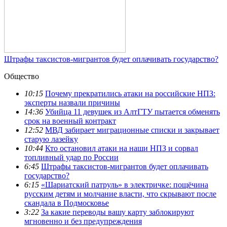
Штрафы таксистов-мигрантов будет оплачивать государство?
Общество
10:15
Почему прекратились атаки на российские НПЗ:
эксперты назвали причины
14:36
Убийца 11 девушек из АлтГТУ пытается обменять
срок на военный контракт
12:52
МВД забирает миграционные списки и закрывает
старую лазейку
10:44
Кто остановил атаки на наши НПЗ и сорвал
топливный удар по России
6:45
Штрафы таксистов-мигрантов будет оплачивать
государство?
6:15
«Шариатский патруль» в электричке: пощёчина
русским детям и молчание власти, что скрывают после
скандала в Подмосковье
3:22
За какие переводы вашу карту заблокируют
мгновенно и без предупреждения