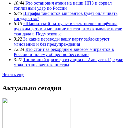
10:44
Кто остановил атаки на наши НПЗ и сорвал
топливный удар по России
6:45
Штрафы таксистов-мигрантов будет оплачивать
государство?
6:15
«Шариатский патруль» в электричке: пощёчина
русским детям и молчание власти, что скрывают после
скандала в Подмосковье
3:22
За какие переводы вашу карту заблокируют
мгновенно и без предупреждения
12:24
Кто стоит за рекордным завозом мигрантов в
Россию и почему общество бессильно
3:27
Топливный кризис, ситуация на 2 августа. Где уже
можно заправлять канистры
Читать ещё
Актуально сегодня