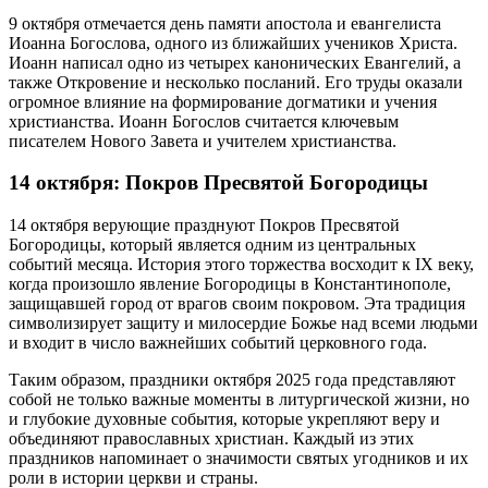
9 октября отмечается день памяти апостола и евангелиста
Иоанна Богослова, одного из ближайших учеников Христа.
Иоанн написал одно из четырех канонических Евангелий, а
также Откровение и несколько посланий. Его труды оказали
огромное влияние на формирование догматики и учения
христианства. Иоанн Богослов считается ключевым
писателем Нового Завета и учителем христианства.
14 октября: Покров Пресвятой Богородицы
14 октября верующие празднуют Покров Пресвятой
Богородицы, который является одним из центральных
событий месяца. История этого торжества восходит к IX веку,
когда произошло явление Богородицы в Константинополе,
защищавшей город от врагов своим покровом. Эта традиция
символизирует защиту и милосердие Божье над всеми людьми
и входит в число важнейших событий церковного года.
Таким образом, праздники октября 2025 года представляют
собой не только важные моменты в литургической жизни, но
и глубокие духовные события, которые укрепляют веру и
объединяют православных христиан. Каждый из этих
праздников напоминает о значимости святых угодников и их
роли в истории церкви и страны.