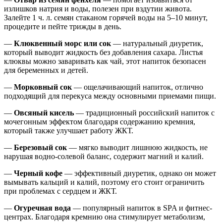
излишков натрия и воды, полезен при вздутии живота.
Залейте 1 ч. л. семян стаканом горячей воды на 5–10 минут,
процедите и пейте трижды в день.
—
Клюквенный морс или сок
— натуральный диуретик,
который выводит жидкость без добавления сахара. Листья
клюквы можно заваривать как чай, этот напиток безопасен
для беременных и детей.
—
Морковный сок
— ощелачивающий напиток, отлично
подходящий для перекуса между основными приемами пищи.
—
Овсяный кисель
— традиционный российский напиток с
мочегонным эффектом благодаря содержанию кремния,
который также улучшает работу ЖКТ.
—
Березовый сок
— мягко выводит лишнюю жидкость, не
нарушая водно-солевой баланс, содержит магний и калий.
—
Черный кофе
— эффективный диуретик, однако он может
вымывать кальций и калий, поэтому его стоит ограничить
при проблемах с сердцем и ЖКТ.
—
Огуречная вода
— популярный напиток в SPA и фитнес-
центрах. Благодаря кремнию она стимулирует метаболизм,