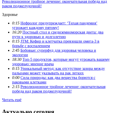
Революционное тройное лечение: окончательная победа над
раком поджелудочной!
Здоровье
0:15
Нефролог предупреждает: ‘Тихая пандемия’
угрожает каждому пятому!
16:20
Постный стол и средиземноморская диета: два
пути к здоровью и долголетию
0:15
JTM: Кефир и клетчатка превзошли омега-3 в
борьбе с воспалением
2:45
Бобовые: суперфуд для здоровья человека и
экологии
18:30
Топ-5 продуктов, которые могут угрожать вашему
здоровью: мнение врача
0:15
Уникальный метод: как отсутствие зазора между
пальцами может указывать на рак легких
0:00
Сила природы: как два вещества борются с
раковыми клетками
2:15
Революционное тройное лечение: окончательная
победа над раком поджелудочной!
Читать ещё
Актуально сегодня