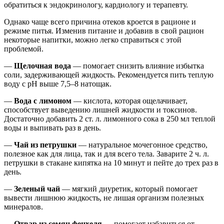
обратиться к эндокринологу, кардиологу и терапевту.
Однако чаще всего причина отеков кроется в рационе и
режиме питья. Изменив питание и добавив в свой рацион
некоторые напитки, можно легко справиться с этой
проблемой.
—
Щелочная вода
— помогает снизить влияние избытка
соли, задерживающей жидкость. Рекомендуется пить теплую
воду с рН выше 7,5–8 натощак.
—
Вода с лимоном
— кислота, которая ощелачивает,
способствует выведению лишней жидкости и токсинов.
Достаточно добавить 2 ст. л. лимонного сока в 250 мл теплой
воды и выпивать раз в день.
—
Чай из петрушки
— натуральное мочегонное средство,
полезное как для лица, так и для всего тела. Заварите 2 ч. л.
петрушки в стакане кипятка на 10 минут и пейте до трех раз в
день.
—
Зеленый чай
— мягкий диуретик, который помогает
вывести лишнюю жидкость, не лишая организм полезных
минералов.
—
Отвар из семян фенхеля
— помогает избавиться от