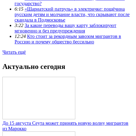
государство?
6:15
«Шариатский патруль» в электричке: пощёчина
русским детям и молчание власти, что скрывают после
скандала в Подмосковье
3:22
За какие переводы вашу карту заблокируют
мгновенно и без предупреждения
12:24
Кто стоит за рекордным завозом мигрантов в
Россию и почему общество бессильно
Читать ещё
Актуально сегодня
До 15 августа Сеута может принять новую волну мигрантов
из Марокко