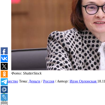
Фото: ShutterStock
Общество
Тема:
Деньги
/
Россия
/
Автор:
Ирэн Орлонская
18.1