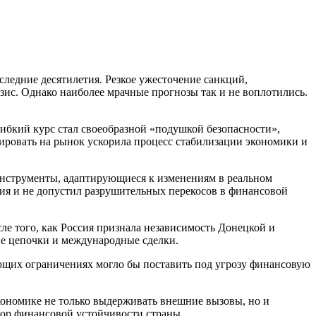
следние десятилетия. Резкое ужесточение санкций,
ис. Однако наиболее мрачные прогнозы так и не воплотились.
гибкий курс стал своеобразной «подушкой безопасности»,
гировать на рынок ускорила процесс стабилизации экономики и
инструменты, адаптирующиеся к изменениям в реальном
ния и не допустил разрушительных перекосов в финансовой
ле того, как Россия признала независимость Донецкой и
ие цепочки и международные сделки.
ющих ограничениях могло бы поставить под угрозу финансовую
 экономике не только выдерживать внешние вызовы, но и
пор финансовой устойчивости страны.