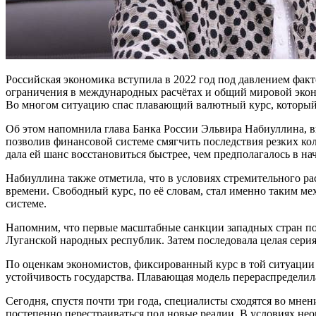
Российская экономика вступила в 2022 год под давлением фак
ограничения в международных расчётах и общий мировой эконо
Во многом ситуацию спас плавающий валютный курс, который 
Об этом напомнила глава Банка России Эльвира Набиуллина, вы
позволив финансовой системе смягчить последствия резких ко
дала ей шанс восстановиться быстрее, чем предполагалось в нач
Набиуллина также отметила, что в условиях стремительного 
времени. Свободный курс, по её словам, стал именно таким м
системе.
Напомним, что первые масштабные санкции западных стран посл
Луганской народных республик. Затем последовала целая сери
По оценкам экономистов, фиксированный курс в той ситуации
устойчивость государства. Плавающая модель перераспределила
Сегодня, спустя почти три года, специалисты сходятся во мне
постепенно перестраиваться под новые реалии. В условиях не