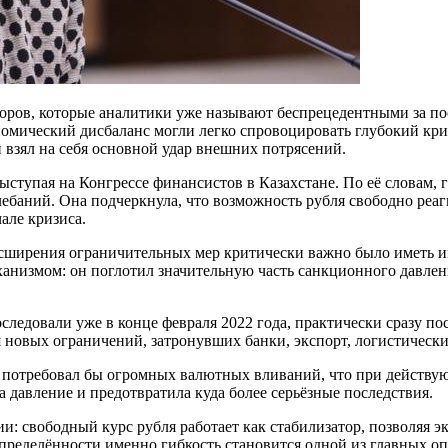
торов, которые аналитики уже называют беспрецедентными за по
мический дисбаланс могли легко спровоцировать глубокий криз
взял на себя основной удар внешних потрясений.
ступая на Конгрессе финансистов в Казахстане. По её словам, 
лебаний. Она подчеркнула, что возможность рубля свободно реа
але кризиса.
расширения ограничительных мер критически важно было иметь 
еханизмом: он поглотил значительную часть санкционного давле
едовали уже в конце февраля 2022 года, практически сразу пос
я новых ограничений, затронувших банки, экспорт, логистическ
 потребовал бы огромных валютных вливаний, что при действу
 давление и предотвратила куда более серьёзные последствия.
нии: свободный курс рубля работает как стабилизатор, позволяя
определённости именно гибкость становится одной из главных о