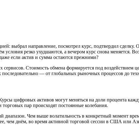
ей: выбрал направление, посмотрел курс, подтвердил сделку. О
 условия резко ухудшаются, а вечером курс снова меняется. Во
 даже если актив и сумма остаются прежними?
ых сервисов. Стоимость обмена формируется под воздействием це
их последовательно — от глобальных рыночных процессов до те
урсы цифровых активов могут меняться на доли процента кажд
и торговых пар происходят постоянные колебания.
диапазон. Чем выше волатильность в конкретный момент времен
ее, чем днём, во время активной торговой сессии в США или Аз