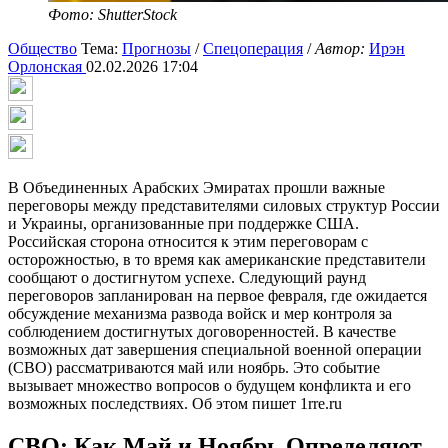
Фото: ShutterStock
Общество
Тема:
Прогнозы
/
Спецоперация
/
Автор:
Ирэн
Орлонская
02.02.2026 17:04
В Объединенных Арабских Эмиратах прошли важные
переговоры между представителями силовых структур России
и Украины, организованные при поддержке США.
Российская сторона относится к этим переговорам с
осторожностью, в то время как американские представители
сообщают о достигнутом успехе. Следующий раунд
переговоров запланирован на первое февраля, где ожидается
обсуждение механизма развода войск и мер контроля за
соблюдением достигнутых договоренностей. В качестве
возможных дат завершения специальной военной операции
(СВО) рассматриваются май или ноябрь. Это событие
вызывает множество вопросов о будущем конфликта и его
возможных последствиях. Об этом пишет 1rre.ru
СВО: Как Май и Ноябрь Определяют