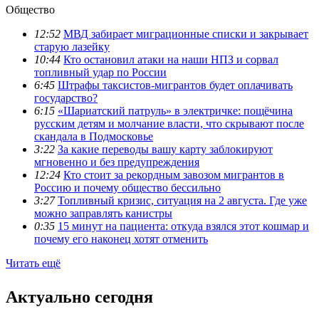
Общество
12:52
МВД забирает миграционные списки и закрывает
старую лазейку
10:44
Кто остановил атаки на наши НПЗ и сорвал
топливный удар по России
6:45
Штрафы таксистов-мигрантов будет оплачивать
государство?
6:15
«Шариатский патруль» в электричке: пощёчина
русским детям и молчание власти, что скрывают после
скандала в Подмосковье
3:22
За какие переводы вашу карту заблокируют
мгновенно и без предупреждения
12:24
Кто стоит за рекордным завозом мигрантов в
Россию и почему общество бессильно
3:27
Топливный кризис, ситуация на 2 августа. Где уже
можно заправлять канистры
0:35
15 минут на пациента: откуда взялся этот кошмар и
почему его наконец хотят отменить
Читать ещё
Актуально сегодня