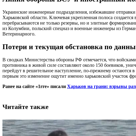
Украинские инженерные подразделения, избежавшие отправки 
Харьковской области. Ключевая укрепленная полоса создается
перебрасываются не только резервы, но и элитные формирован
из Колумбии, польский спецназ и военные инженеры из Герман
Ветеринарного.
Потери и текущая обстановка по дан
В сводках Министерства обороны РФ отмечается, что войскам
противника в живой силе составляют около 150 боевиков, уни
перейдут в решительное наступление, по-прежнему остаются в
первым это изменение ощутит именно харьковский участок фр
Ранее на сайте «1rre» писали
Харьков на грани: взрывы ра
Читайте также