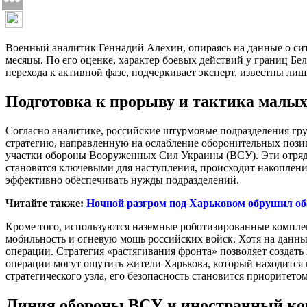
Военный аналитик Геннадий Алёхин, опираясь на данные о си
месяцы. По его оценке, характер боевых действий у границ Бе
перехода к активной фазе, подчеркивает эксперт, известны л
Подготовка к прорыву и тактика малых
Согласно аналитике, российские штурмовые подразделения гру
стратегию, направленную на ослабление оборонительных пози
участки обороны Вооруженных Сил Украины (ВСУ). Эти отряды
становятся ключевыми для наступления, происходит накоплени
эффективно обеспечивать нужды подразделений.
Читайте также:
Ночной разгром под Харьковом обрушил о
Кроме того, используются наземные роботизированные комплек
мобильность и огневую мощь российских войск. Хотя на данны
операции. Стратегия «растягивания фронта» позволяет создать
операции могут ощутить жители Харькова, который находится 
стратегического узла, его безопасность становится приоритето
Линия обороны ВСУ и иностранный ко