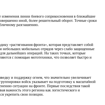
ые изменения линии боевого соприкосновения в ближайшие
 совершенно иной, более решительный оборот. Точные сроки
убличному разглашению.
ику «растягивания фронта», которая представляет собой
ии небольших мобильных отрядов через слабо защищенные
ля дальнейших операций. На таких точках, которые
вляются с помощью мототехники, что позволяет быстро и
ведку и поддержку огнем, что значительно увеличивает
группировки войск указывает на подготовку к масштабной
менению ситуации на фронте. Первые последствия такой
ая важность этого региона как логистического и
хся укрепить свои позиции.