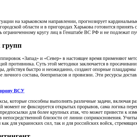
туации на харьковском направлении, прогнозирует кардинальн
лгородской области и в пригородах Харькова готовится принять
ишь ограниченному кругу лиц в Генштабе ВС РФ и не подлежат п
 групп
ппировок «Запад» и «Север» в настоящее время применяют метод
ций противника. Суть этой методики заключается в просачиван
, действуя быстро и неожиданно, создают опорные плацдармы д
е личного состава, боеприпасов и провизии. Эти ресурсы доста
борону ВСУ
сы, которые способны выполнять различные задачи, включая раз
й момент не фиксируется открытых прорывов, сама логика пере
 предпосылки для более крупных атак, что может привести к из
в непосредственной близости от линии соприкосновения. Учитыв
м как для украинских сил, так и для российских войск, стремящи
нтингент