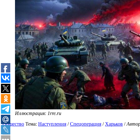
Иллюстрация: 1rre.ru
Общество
Тема:
Наступления
/
Спецоперация
/
Харьков
/
Авто