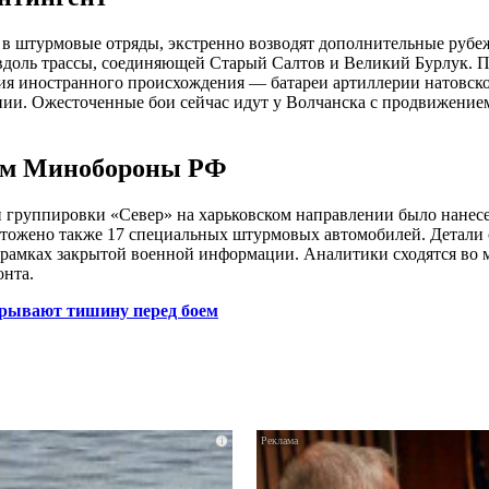
в штурмовые отряды, экстренно возводят дополнительные рубе
 вдоль трассы, соединяющей Старый Салтов и Великий Бурлук. 
ия иностранного происхождения — батареи артиллерии натовско
ии. Ожесточенные бои сейчас идут у Волчанска с продвижением
ным Минобороны РФ
и группировки «Север» на харьковском направлении было нанес
чтожено также 17 специальных штурмовых автомобилей. Детали 
 рамках закрытой военной информации. Аналитики сходятся во 
онта.
зрывают тишину перед боем
i