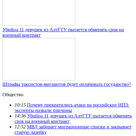
Убийца 11 девушек из АлтГТУ пытается обменять срок на
военный контракт
Штрафы таксистов-мигрантов будет оплачивать государство?
Общество
10:15
Почему прекратились атаки на российские НПЗ:
эксперты назвали причины
14:36
Убийца 11 девушек из АлтГТУ пытается обменять
срок на военный контракт
12:52
МВД забирает миграционные списки и закрывает
старую лазейку