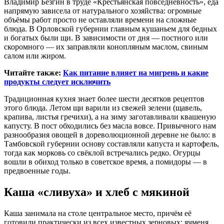
Владимир Безгин в труде «Крестьянская повседневность», еда
напрямую зависела от натурального хозяйства: огромные
объёмы работ просто не оставляли времени на сложные
блюда. В Орловской губернии главным кушаньем для бедных
и богатых были щи. В зависимости от дня — постного или
скоромного — их заправляли конопляным маслом, свиным
салом или жиром.
Читайте также:
Как питание влияет на мигрень и какие
продукты следует исключить
Традиционная кухня знает более шести десятков рецептов
этого блюда. Летом щи варили из свежей зелени (щавель,
крапива, листья гречихи), а на зиму заготавливали квашеную
капусту. В пост обходились без масла вовсе. Привычного нам
разнообразия овощей в дореволюционной деревне не было: в
Тамбовской губернии основу составляли капуста и картофель,
тогда как морковь со свёклой встречались редко. Огурцы
вошли в обиход только в советское время, а помидоры — в
предвоенные годы.
Каша «сливуха» и хлеб с мякиной
Каша занимала на столе центральное место, причём её
готовили практически из всех известных зерновых: ячменя,