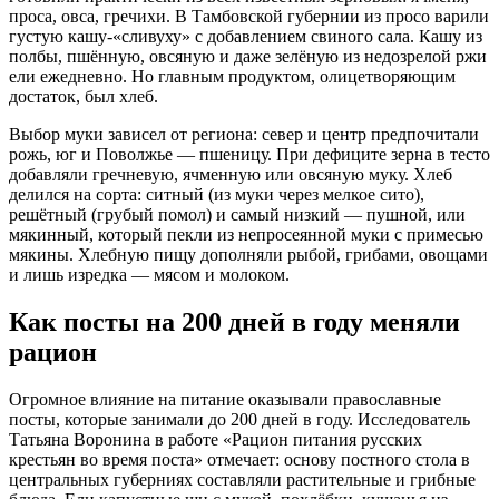
проса, овса, гречихи. В Тамбовской губернии из просо варили
густую кашу-«сливуху» с добавлением свиного сала. Кашу из
полбы, пшённую, овсяную и даже зелёную из недозрелой ржи
ели ежедневно. Но главным продуктом, олицетворяющим
достаток, был хлеб.
Выбор муки зависел от региона: север и центр предпочитали
рожь, юг и Поволжье — пшеницу. При дефиците зерна в тесто
добавляли гречневую, ячменную или овсяную муку. Хлеб
делился на сорта: ситный (из муки через мелкое сито),
решётный (грубый помол) и самый низкий — пушной, или
мякинный, который пекли из непросеянной муки с примесью
мякины. Хлебную пищу дополняли рыбой, грибами, овощами
и лишь изредка — мясом и молоком.
Как посты на 200 дней в году меняли
рацион
Огромное влияние на питание оказывали православные
посты, которые занимали до 200 дней в году. Исследователь
Татьяна Воронина в работе «Рацион питания русских
крестьян во время поста» отмечает: основу постного стола в
центральных губерниях составляли растительные и грибные