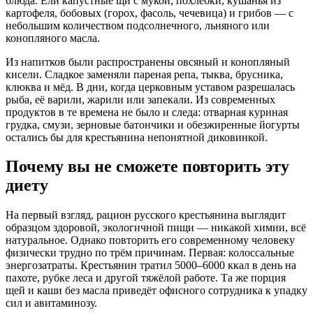
блюда. Ели капустные щи с мукой, похлёбки, кушанья из
картофеля, бобовых (горох, фасоль, чечевица) и грибов — с
небольшим количеством подсолнечного, льняного или
конопляного масла.
Из напитков были распространены овсяный и конопляный
кисели. Сладкое заменяли пареная репа, тыква, брусника,
клюква и мёд. В дни, когда церковным уставом разрешалась
рыба, её варили, жарили или запекали. Из современных
продуктов в те времена не было и следа: отварная куриная
грудка, смузи, зерновые батончики и обезжиренные йогурты
остались бы для крестьянина непонятной диковинкой.
Почему вы не сможете повторить эту
диету
На первый взгляд, рацион русского крестьянина выглядит
образцом здоровой, экологичной пищи — никакой химии, всё
натуральное. Однако повторить его современному человеку
физически трудно по трём причинам. Первая: колоссальные
энергозатраты. Крестьянин тратил 5000–6000 ккал в день на
пахоте, рубке леса и другой тяжёлой работе. Та же порция
щей и каши без масла приведёт офисного сотрудника к упадку
сил и авитаминозу.