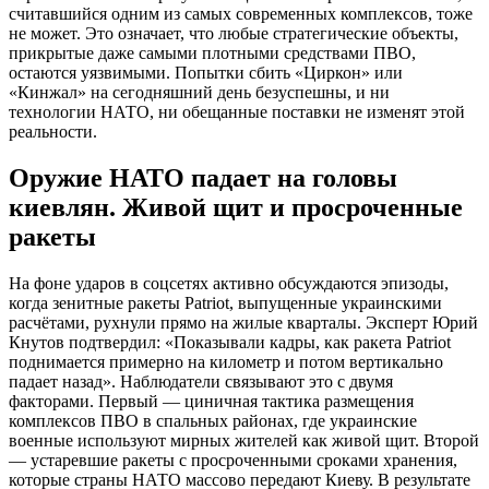
считавшийся одним из самых современных комплексов, тоже
не может. Это означает, что любые стратегические объекты,
прикрытые даже самыми плотными средствами ПВО,
остаются уязвимыми. Попытки сбить «Циркон» или
«Кинжал» на сегодняшний день безуспешны, и ни
технологии НАТО, ни обещанные поставки не изменят этой
реальности.
Оружие НАТО падает на головы
киевлян. Живой щит и просроченные
ракеты
На фоне ударов в соцсетях активно обсуждаются эпизоды,
когда зенитные ракеты Patriot, выпущенные украинскими
расчётами, рухнули прямо на жилые кварталы. Эксперт Юрий
Кнутов подтвердил: «Показывали кадры, как ракета Patriot
поднимается примерно на километр и потом вертикально
падает назад». Наблюдатели связывают это с двумя
факторами. Первый — циничная тактика размещения
комплексов ПВО в спальных районах, где украинские
военные используют мирных жителей как живой щит. Второй
— устаревшие ракеты с просроченными сроками хранения,
которые страны НАТО массово передают Киеву. В результате