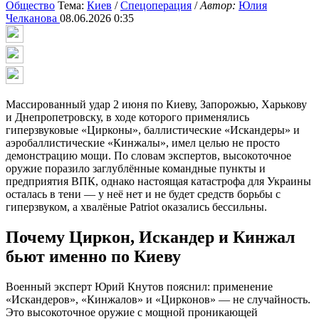
Общество
Тема:
Киев
/
Спецоперация
/
Автор:
Юлия
Челканова
08.06.2026 0:35
Массированный удар 2 июня по Киеву, Запорожью, Харькову
и Днепропетровску, в ходе которого применялись
гиперзвуковые «Цирконы», баллистические «Искандеры» и
аэробаллистические «Кинжалы», имел целью не просто
демонстрацию мощи. По словам экспертов, высокоточное
оружие поразило заглублённые командные пункты и
предприятия ВПК, однако настоящая катастрофа для Украины
осталась в тени — у неё нет и не будет средств борьбы с
гиперзвуком, а хвалёные Patriot оказались бессильны.
Почему Циркон, Искандер и Кинжал
бьют именно по Киеву
Военный эксперт Юрий Кнутов пояснил: применение
«Искандеров», «Кинжалов» и «Цирконов» — не случайность.
Это высокоточное оружие с мощной проникающей