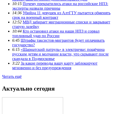
10:15
Почему прекратились атаки на российские НПЗ:
эксперты назвали причины
14:36
Убийца 11 девушек из АлтГТУ пытается обменять
срок на военный контракт
12:52
МВД забирает миграционные списки и закрывает
старую лазейку
10:44
Кто остановил атаки на наши НПЗ и сорвал
топливный удар по России
6:45
Штрафы таксистов-мигрантов будет оплачивать
государство?
6:15
«Шариатский патруль» в электричке: пощёчина
русским детям и молчание власти, что скрывают после
скандала в Подмосковье
3:22
За какие переводы вашу карту заблокируют
мгновенно и без предупреждения
Читать ещё
Актуально сегодня