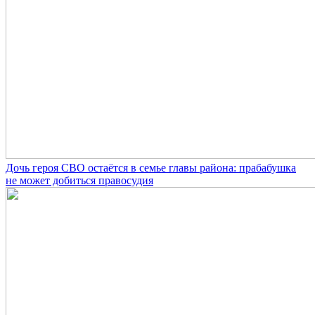
Дочь героя СВО остаётся в семье главы района: прабабушка
не может добиться правосудия