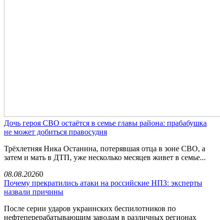
Дочь героя СВО остаётся в семье главы района: прабабушка
не может добиться правосудия
Трёхлетняя Ника Останина, потерявшая отца в зоне СВО, а
затем и мать в ДТП, уже несколько месяцев живет в семье...
08.08.2026
0
Почему прекратились атаки на российские НПЗ: эксперты
назвали причины
После серии ударов украинских беспилотников по
нефтеперерабатывающим заводам в различных регионах