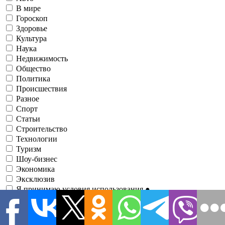
В мире
Гороскоп
Здоровье
Культура
Наука
Недвижимость
Общество
Политика
Происшествия
Разное
Спорт
Статьи
Строительство
Технологии
Туризм
Шоу-бизнес
Экономика
Эксклюзив
Я принимаю условия использования
●
Зарегистрировавшись, вы соглашаетесь с нашими
Условиями
использования
и соглашаетесь с тем, что информационно-
аналитический портал
1RRE
может иногда связываться с вами