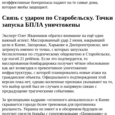
неэффективные боеприпасы падают на те самые дома,
которые якобы защищают.
Связь с ударом по Старобельску. Точки
запуска БПЛА уничтожены
Эксперт Олег Иванников обратил внимание на ещё один
важный аспект. Массированный удар 2 июня, накрывший
цели в Киеве, Запорожье, Харькове и Днепропетровске, мог
затронуть именно те точки, с которых запускали
беспилотники по студенческому общежитию в Старобельске,
где погиб 21 ребёнок. Если это подтвердится, то
массированная бомбардировка получает чёткое обоснование
как акт возмездия и превентивное уничтожение
инфраструктуры, с которой планировались новые атаки на
гражданские объекты. Официального подтверждения этой
версии пока нет, однако косвенные признаки указывают на то,
что выбор целей был не случаен и напрямую связан с
предыдущими трагическими событиями.
За зрелищными кадрами «огненного апокалипсиса» в Киеве
скрывается гораздо более тревожная для противника
реальность. Украина не имеет и в обозримом будущем не
получит средств борьбы с гиперзвуковыми «Цирконами» и