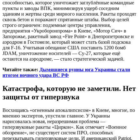
способностью, которое уничтожает заглублённые командные
пункты и заводы ВПК, минимизируя ущерб соседним
зданиям и жертвы среди мирного населения. Ракеты проходят
сквозь бетон и поражают спрятанные штабы. Выбор целей
строго ограничен: подземные центры управления,
предприятия «Укроборонпрома» в Киеве, «Мотор Сич» в
Запорожье, ракетный завод «Fire Point» в Днепропетровске и
аэродром в Гостомеле, который может стать базой подскока
для F-16. Учитывая обещание США поставить 1200 бомб
JDAM, уничтожение носителей — Су-27, которые ещё
остаются на аэродроме, — стало стратегической задачей.
Читайте также:
Дымящиеся руины юга Украины стали
итогом ночного удара ВС РФ
Катастрофа, которую не заметили. Нет
защиты от гиперзвука
Восхищаясь «огненным апокалипсисом» в Киеве, многие, по
мнению экспертов, упустили главное. У Украины
нарисовалась новая, неразрешимая проблема —
гиперзвуковые ракеты «Циркон». Как отмечает «Военное
обозрение», не существует систем ПРО, способных
перехватывать гиперзвуковые цели. И американский Patriot,