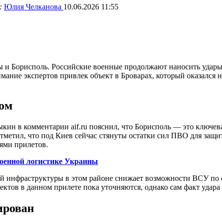
:
Юлия Челканова
10.06.2026 11:55
ы и Борисполь. Российские военные продолжают наносить удары
ание экспертов привлек объект в Броварах, который оказался не
ром
кин в комментарии aif.ru пояснил, что Борисполь — это ключев
отметил, что под Киев сейчас стянуты остатки сил ПВО для защ
лями прилетов.
оенной логистике Украины
ой инфраструктуры в этом районе снижает возможности ВСУ по
ектов в данном прилете пока уточняются, однако сам факт удар
ирован