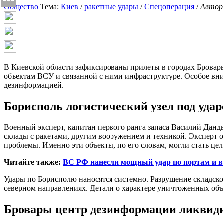
Общество
Тема:
Киев
/
ракетные удары
/
Спецоперация
/
Автор
В Киевской области зафиксированы прилеты в городах Бровар
объектам ВСУ и связанной с ними инфраструктуре. Особое вним
дезинформацией.
Борисполь логистический узел под уда
Военный эксперт, капитан первого ранга запаса Василий Данды
склады с ракетами, другим вооружением и техникой. Эксперт 
проблемы. Именно эти объекты, по его словам, могли стать це
Читайте также:
ВС РФ нанесли мощный удар по портам и в
Удары по Борисполю наносятся системно. Разрушение складск
северном направлениях. Детали о характере уничтоженных объ
Бровары центр дезинформации ликвид