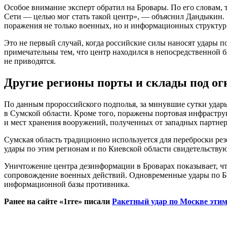
Особое внимание эксперт обратил на Бровары. По его словам, 
Сети — целью мог стать такой центр», — объяснил Дандыкин. 
поражения не только военных, но и информационных структур
Это не первый случай, когда российские силы наносят удары 
примечательны тем, что центр находился в непосредственной 
не приводятся.
Другие регионы порты и склады под ог
По данным пророссийского подполья, за минувшие сутки удар
в Сумской области. Кроме того, поражены портовая инфрастр
и мест хранения вооружений, полученных от западных партнер
Сумская область традиционно используется для переброски ре
удары по этим регионам и по Киевской области свидетельству
Уничтожение центра дезинформации в Броварах показывает, чт
сопровождение военных действий. Одновременные удары по Бо
информационной базы противника.
Ранее на сайте «1rre» писали
Ракетный удар по Москве этим 