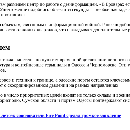
там размещен центр по работе с дезинформацией. «В Броварах ес
Уничтожение подобного объекта за секунды — необычная задача 
 противника.
по объектам, связанным с информационной войной. Ранее подобн
близости от жилых кварталов, что накладывает дополнительные 
нем
ы также нанесены по пунктам временной дислокации личного со
уктура и контейнерные терминалы в Одессе и Черноморске. Эти
ов.
зервов и техники к границе, а одесские порты остаются ключев
ют о скоординированном давлении на разных направлениях.
о в число приоритетных целей входят не только склады и воен
рисполю, Сумской области и портам Одессы подтверждают сист
летом: сооснователь Fire Point сделал громкое заявление