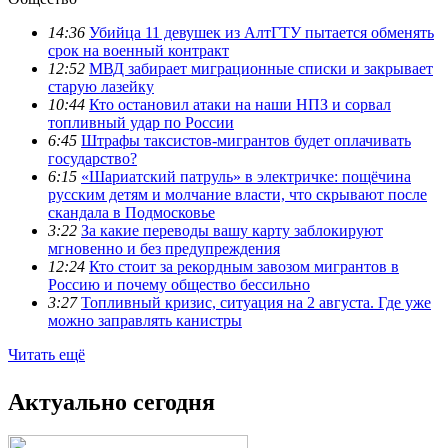
14:36
Убийца 11 девушек из АлтГТУ пытается обменять
срок на военный контракт
12:52
МВД забирает миграционные списки и закрывает
старую лазейку
10:44
Кто остановил атаки на наши НПЗ и сорвал
топливный удар по России
6:45
Штрафы таксистов-мигрантов будет оплачивать
государство?
6:15
«Шариатский патруль» в электричке: пощёчина
русским детям и молчание власти, что скрывают после
скандала в Подмосковье
3:22
За какие переводы вашу карту заблокируют
мгновенно и без предупреждения
12:24
Кто стоит за рекордным завозом мигрантов в
Россию и почему общество бессильно
3:27
Топливный кризис, ситуация на 2 августа. Где уже
можно заправлять канистры
Читать ещё
Актуально сегодня