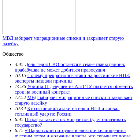
МВД забирает миграционные списки и закрывает старую
лазейку
Общество
3:45
Дочь героя СВО остаётся в семье главы района:
прабабушка не может добиться правосудия
10:15
Почему прекратились атаки на российские НПЗ:
эксперты назвали причины
14:36
Убийца 11 девушек из АлтГТУ пытается обменять
срок на военный контракт
12:52
МВД забирает миграционные списки и закрывает
старую лазейку
10:44
Кто остановил атаки на наши НПЗ и сорвал
топливный удар по России
6:45
Штрафы таксистов-мигрантов будет оплачивать
государство?
6:15
«Шариатский патруль» в электричке: пощёчина
русским детям и молчание власти, что скрывают после