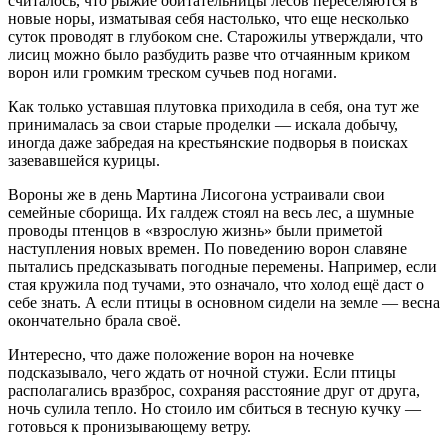
считалось, что рыжие обитательницы лесов переселяются в
новые норы, изматывая себя настолько, что еще несколько
суток проводят в глубоком сне. Старожилы утверждали, что
лисиц можно было разбудить разве что отчаянным криком
ворон или громким треском сучьев под ногами.
Как только уставшая плутовка приходила в себя, она тут же
принималась за свои старые проделки — искала добычу,
иногда даже забредая на крестьянские подворья в поисках
зазевавшейся курицы.
Вороны же в день Мартина Лисогона устраивали свои
семейные сборища. Их галдеж стоял на весь лес, а шумные
проводы птенцов в «взрослую жизнь» были приметой
наступления новых времен. По поведению ворон славяне
пытались предсказывать погодные перемены. Например, если
стая кружила под тучами, это означало, что холод ещё даст о
себе знать. А если птицы в основном сидели на земле — весна
окончательно брала своё.
Интересно, что даже положение ворон на ночевке
подсказывало, чего ждать от ночной стужи. Если птицы
располагались вразброс, сохраняя расстояние друг от друга,
ночь сулила тепло. Но стоило им сбиться в тесную кучку —
готовься к пронизывающему ветру.