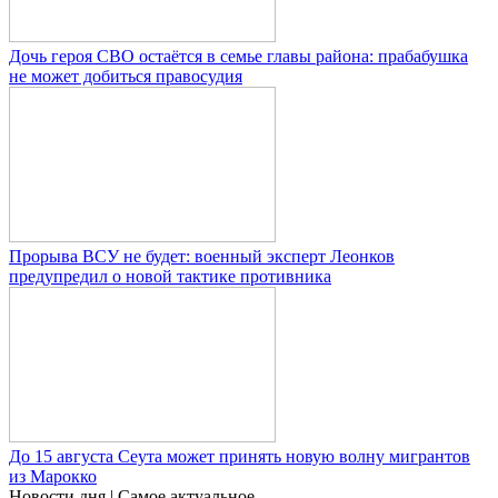
Дочь героя СВО остаётся в семье главы района: прабабушка
не может добиться правосудия
Прорыва ВСУ не будет: военный эксперт Леонков
предупредил о новой тактике противника
До 15 августа Сеута может принять новую волну мигрантов
из Марокко
Новости дня
| Самое актуальное