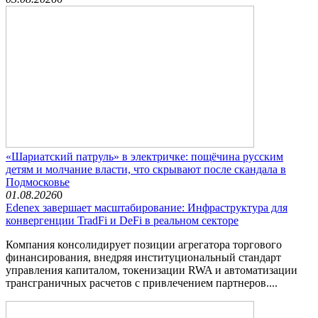
«Шариатский патруль» в электричке: пощёчина русским
детям и молчание власти, что скрывают после скандала в
Подмосковье
01.08.2026
0
Edenex завершает масштабирование: Инфраструктура для
конвергенции TradFi и DeFi в реальном секторе
Компания консолидирует позиции агрегатора торгового
финансирования, внедряя институциональный стандарт
управления капиталом, токенизации RWA и автоматизации
трансграничных расчетов с привлечением партнеров....