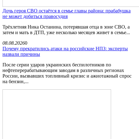
Дочь героя СВО остаётся в семье главы района: прабабушка
не может добиться правосудия
Трёхлетняя Ника Останина, потерявшая отца в зоне СВО, а
затем и мать в ДТП, уже несколько месяцев живет в семье...
08.08.2026
0
Почему прекратились атаки на российские НПЗ: эксперты
назвали причины
После серии ударов украинских беспилотников по
нефтеперерабатывающим заводам в различных регионах
России, вызвавших топливный кризис и ажиотажный спрос
на бензин,...