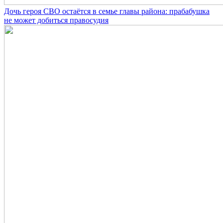
Дочь героя СВО остаётся в семье главы района: прабабушка
не может добиться правосудия