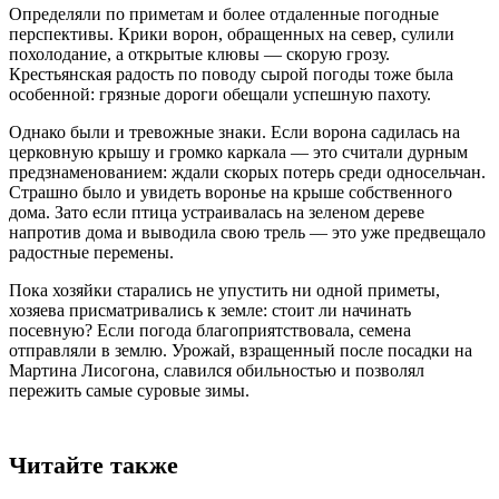
Определяли по приметам и более отдаленные погодные
перспективы. Крики ворон, обращенных на север, сулили
похолодание, а открытые клювы — скорую грозу.
Крестьянская радость по поводу сырой погоды тоже была
особенной: грязные дороги обещали успешную пахоту.
Однако были и тревожные знаки. Если ворона садилась на
церковную крышу и громко каркала — это считали дурным
предзнаменованием: ждали скорых потерь среди односельчан.
Страшно было и увидеть воронье на крыше собственного
дома. Зато если птица устраивалась на зеленом дереве
напротив дома и выводила свою трель — это уже предвещало
радостные перемены.
Пока хозяйки старались не упустить ни одной приметы,
хозяева присматривались к земле: стоит ли начинать
посевную? Если погода благоприятствовала, семена
отправляли в землю. Урожай, взращенный после посадки на
Мартина Лисогона, славился обильностью и позволял
пережить самые суровые зимы.
Читайте также