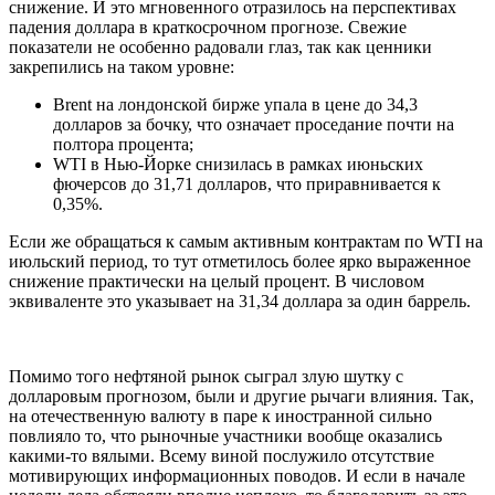
снижение. И это мгновенного отразилось на перспективах
падения доллара в краткосрочном прогнозе. Свежие
показатели не особенно радовали глаз, так как ценники
закрепились на таком уровне:
Brent на лондонской бирже упала в цене до 34,3
долларов за бочку, что означает проседание почти на
полтора процента;
WTI в Нью-Йорке снизилась в рамках июньских
фючерсов до 31,71 долларов, что приравнивается к
0,35%.
Если же обращаться к самым активным контрактам по WTI на
июльский период, то тут отметилось более ярко выраженное
снижение практически на целый процент. В числовом
эквиваленте это указывает на 31,34 доллара за один баррель.
Помимо того нефтяной рынок сыграл злую шутку с
долларовым прогнозом, были и другие рычаги влияния. Так,
на отечественную валюту в паре к иностранной сильно
повлияло то, что рыночные участники вообще оказались
какими-то вялыми. Всему виной послужило отсутствие
мотивирующих информационных поводов. И если в начале