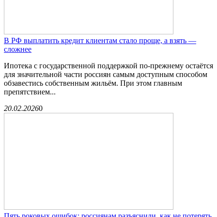
В РФ выплатить кредит клиентам стало проще, а взять —
сложнее
Ипотека с государственной поддержкой по-прежнему остаётся
для значительной части россиян самым доступным способом
обзавестись собственным жильём. При этом главным
препятствием...
20.02.2026
0
Пять роковых ошибок: россиянам разъяснили, как не потерять