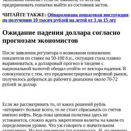
предпринимать попытки выйти из состояния застоя.
ЧИТАЙТЕ ТАКЖЕ:
Обнародована пошаговая инструкция
по получению 10 тысяч рублей на детей от 3 до 15 лет
Ожидание падения доллара согласно
прогнозам экономистов
После заявления регулятора о возможном понижении
показателя по ставке на 50-100 б.п., ситуация стала плавно
выравниваться, а долларовый прогноз в тандеме с
национальной валютой обещал отойти от вектора падения. В
совокупности с тем, что продемонстрировал нефтяной рынок,
получилось добраться до рабочего диапазона около 70-72
рублей за доллар.
Если же рассматривать то, от каких решений рубль
«штормит» больше всего, то не стоит сбрасывать со счетов
именно нефть. Ведь пока ценовая политика здесь не
устаканится, сложно ждать закрепления валюты на каком-то
определенном уровне. Что уж говорить о значительном
укреплении. Но вот тенденция тут наметилась. И, по мнению