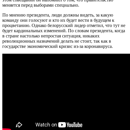
меняется перед выборами специально.
По мнению президента, люди должны видеть, за какую
команду они голосуют и кто их будет вести в будущем к
процветанию. Однако белорусский лидер отметил, что тут не
будет кардинальных изменений. По словам президента, когда
в стране настолько непростая ситуация, никаких
революционных назначений делать не стоит, так как в
государстве экономический кризис из-за коронавируса.