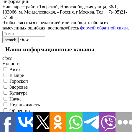
информации.
Наш адрес:
район Тверской, Новослободская улица, 36/1
,
103066, м. Менделеевская,
-
Россия, г.Москва,
Тел.
+7(495)21-
57-58
Чтобы связаться с редакцией или сообщить обо всех
замеченных ошибках, воспользуйтесь
формой обратной связи
.
close
search
Наши информационные каналы
close
Новости
Авто
В мире
Гороскоп
Здоровье
Культура
Наука
Недвижимость
Общество
Политика
Происшествия
Разное