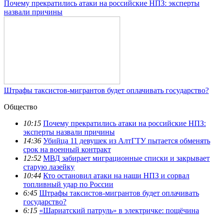
Почему прекратились атаки на российские НПЗ: эксперты
назвали причины
Штрафы таксистов-мигрантов будет оплачивать государство?
Общество
10:15
Почему прекратились атаки на российские НПЗ:
эксперты назвали причины
14:36
Убийца 11 девушек из АлтГТУ пытается обменять
срок на военный контракт
12:52
МВД забирает миграционные списки и закрывает
старую лазейку
10:44
Кто остановил атаки на наши НПЗ и сорвал
топливный удар по России
6:45
Штрафы таксистов-мигрантов будет оплачивать
государство?
6:15
«Шариатский патруль» в электричке: пощёчина