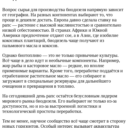
Вопрос сырья для производства биодизеля напрямую зависит
от географии. На разных континентах выбирают то, что
проще и дешевле достать. Европа давно сделала ставку на
рапс — растение с высокой маслянистостью и сравнительно
низкой себестоимостью. В странах Африки и Южной
Америки предпочтение отдают сое, а в Азии, где изобилие
кокосовых плантаций, биодизель чаще получают из
пальмового масла и кокосов.
Однако биотопливо — это не только привычные культуры.
Всё чаще в дело идут и необычные компоненты. Например,
жир рыбы и касторовое масло — редкие, но вполне
применимые варианты. Кроме того, переработке поддаётся и
отработанное растительное масло — его собирают и
загружают в специальные резервуары для дальнейшего
очищения и превращения в топливо.
На сегодняшний день рапс остаётся безусловным лидером
мирового рынка биодизеля. Его выбирают не только из-за
доступности, но и из-за выстроенной логистики и
технологической простоты переработки.
Тем не менее, научное сообщество всё чаще смотрит в сторону
новых горизонтов. Особый интерес вызывает аквакультура