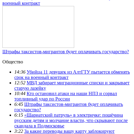
военный контракт
Штрафы таксистов-мигрантов будет оплачивать государство?
Общество
14:36
Убийца 11 девушек из АлтГТУ пытается обменять
срок на военный контракт
12:52
МВД забирает миграционные списки и закрывает
старую лазейку
10:44
Кто остановил атаки на наши НПЗ и сорвал
топливный удар по России
6:45
Штрафы таксистов-мигрантов будет оплачивать
государство?
6:15
«Шариатский патруль» в электричке: пощёчина
русским детям и молчание власти, что скрывают после
скандала в Подмосковье
3:22
За какие переводы вашу карту заблокируют