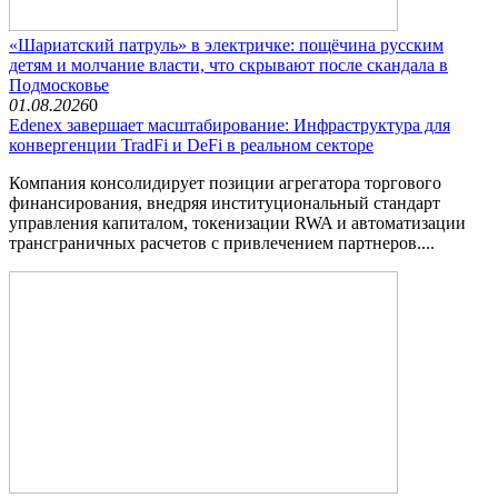
«Шариатский патруль» в электричке: пощёчина русским
детям и молчание власти, что скрывают после скандала в
Подмосковье
01.08.2026
0
Edenex завершает масштабирование: Инфраструктура для
конвергенции TradFi и DeFi в реальном секторе
Компания консолидирует позиции агрегатора торгового
финансирования, внедряя институциональный стандарт
управления капиталом, токенизации RWA и автоматизации
трансграничных расчетов с привлечением партнеров....