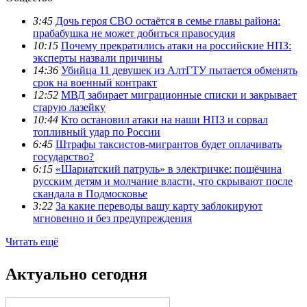
3:45
Дочь героя СВО остаётся в семье главы района:
прабабушка не может добиться правосудия
10:15
Почему прекратились атаки на российские НПЗ:
эксперты назвали причины
14:36
Убийца 11 девушек из АлтГТУ пытается обменять
срок на военный контракт
12:52
МВД забирает миграционные списки и закрывает
старую лазейку
10:44
Кто остановил атаки на наши НПЗ и сорвал
топливный удар по России
6:45
Штрафы таксистов-мигрантов будет оплачивать
государство?
6:15
«Шариатский патруль» в электричке: пощёчина
русским детям и молчание власти, что скрывают после
скандала в Подмосковье
3:22
За какие переводы вашу карту заблокируют
мгновенно и без предупреждения
Читать ещё
Актуально сегодня