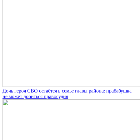
Дочь героя СВО остаётся в семье главы района: прабабушка
не может добиться правосудия