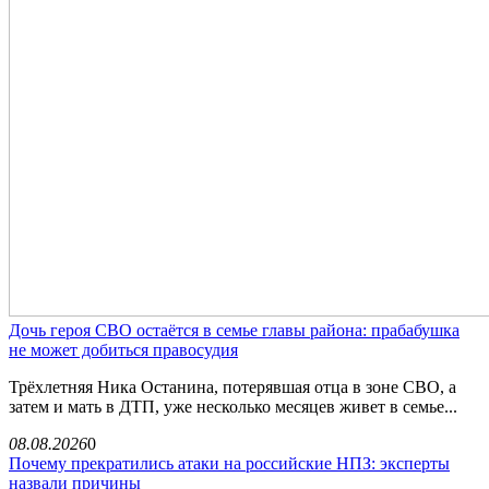
Дочь героя СВО остаётся в семье главы района: прабабушка
не может добиться правосудия
Трёхлетняя Ника Останина, потерявшая отца в зоне СВО, а
затем и мать в ДТП, уже несколько месяцев живет в семье...
08.08.2026
0
Почему прекратились атаки на российские НПЗ: эксперты
назвали причины