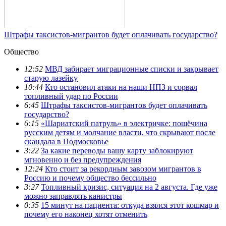
Штрафы таксистов-мигрантов будет оплачивать государство?
Общество
12:52
МВД забирает миграционные списки и закрывает
старую лазейку
10:44
Кто остановил атаки на наши НПЗ и сорвал
топливный удар по России
6:45
Штрафы таксистов-мигрантов будет оплачивать
государство?
6:15
«Шариатский патруль» в электричке: пощёчина
русским детям и молчание власти, что скрывают после
скандала в Подмосковье
3:22
За какие переводы вашу карту заблокируют
мгновенно и без предупреждения
12:24
Кто стоит за рекордным завозом мигрантов в
Россию и почему общество бессильно
3:27
Топливный кризис, ситуация на 2 августа. Где уже
можно заправлять канистры
0:35
15 минут на пациента: откуда взялся этот кошмар и
почему его наконец хотят отменить