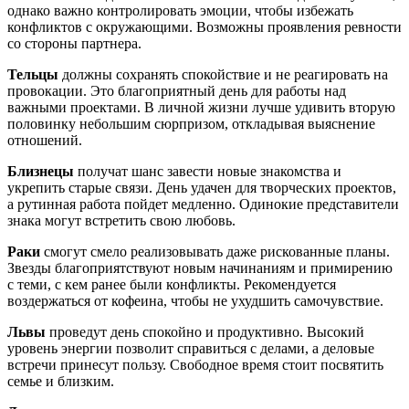
однако важно контролировать эмоции, чтобы избежать
конфликтов с окружающими. Возможны проявления ревности
со стороны партнера.
Тельцы
должны сохранять спокойствие и не реагировать на
провокации. Это благоприятный день для работы над
важными проектами. В личной жизни лучше удивить вторую
половинку небольшим сюрпризом, откладывая выяснение
отношений.
Близнецы
получат шанс завести новые знакомства и
укрепить старые связи. День удачен для творческих проектов,
а рутинная работа пойдет медленно. Одинокие представители
знака могут встретить свою любовь.
Раки
смогут смело реализовывать даже рискованные планы.
Звезды благоприятствуют новым начинаниям и примирению
с теми, с кем ранее были конфликты. Рекомендуется
воздержаться от кофеина, чтобы не ухудшить самочувствие.
Львы
проведут день спокойно и продуктивно. Высокий
уровень энергии позволит справиться с делами, а деловые
встречи принесут пользу. Свободное время стоит посвятить
семье и близким.