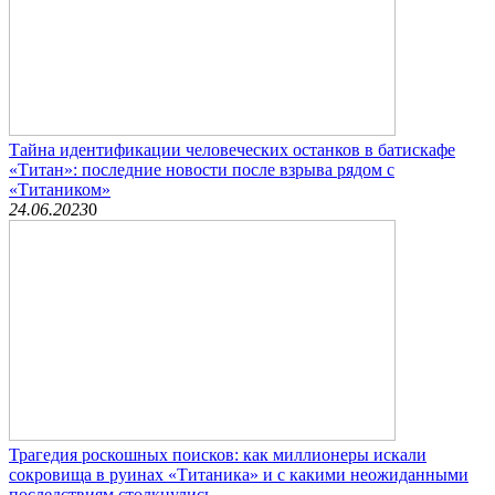
Тайна идентификации человеческих останков в батискафе
«Титан»: последние новости после взрыва рядом с
«Титаником»
24.06.2023
0
Трагедия роскошных поисков: как миллионеры искали
сокровища в руинах «Титаника» и с какими неожиданными
последствиям столкнулись