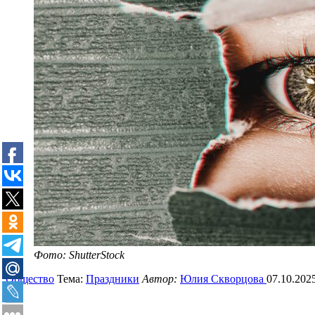
Фото: ShutterStock
Общество
Тема:
Праздники
Автор:
Юлия Скворцова
07.10.202