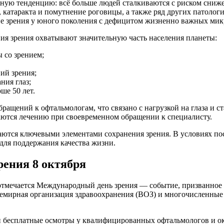
ую тенденцию: всё больше людей сталкиваются с риском снижен
а, катаракта и помутнение роговицы, а также ряд других патол
ие зрения у юного поколения с дефицитом жизненно важных мик
я зрения охватывают значительную часть населения планеты:
 со зрением;
ий зрения;
ния глаз;
ше 50 лет.
ащений к офтальмологам, что связано с нагрузкой на глаза и 
аются лечению при своевременном обращении к специалисту.
ются ключевыми элементами сохранения зрения. В условиях пос
 для поддержания качества жизни.
рения 8 октября
, отмечается Международный день зрения — событие, призванное
семирная организация здравоохранения (ВОЗ) и многочисленные
ти бесплатные осмотры у квалифицированных офтальмологов и о