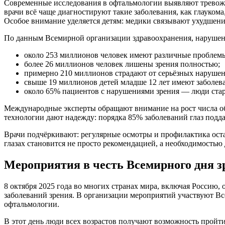
Современные исследования в офтальмологии выявляют тревожн
врачи всё чаще диагностируют такие заболевания, как глауком
Особое внимание уделяется детям: медики связывают ухудшен
По данным Всемирной организации здравоохранения, нарушени
около 253 миллионов человек имеют различные проблемы
более 26 миллионов человек лишены зрения полностью;
примерно 210 миллионов страдают от серьёзных нарушен
свыше 19 миллионов детей младше 12 лет имеют заболева
около 65% пациентов с нарушениями зрения — люди стар
Международные эксперты обращают внимание на рост числа обр
технологии дают надежду: порядка 85% заболеваний глаз подд
Врачи подчёркивают: регулярные осмотры и профилактика оста
глазах становится не просто рекомендацией, а необходимостью
Мероприятия в честь Всемирного дня з
8 октября 2025 года во многих странах мира, включая Россию
заболеваний зрения. В организации мероприятий участвуют В
офтальмологии.
В этот день люди всех возрастов получают возможность прой