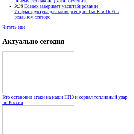
почему его наконец хотят отменить
9:38
Edenex завершает масштабирование:
Инфраструктура для конвергенции TradFi и DeFi в
реальном секторе
Читать ещё
Актуально сегодня
Кто остановил атаки на наши НПЗ и сорвал топливный удар
по России