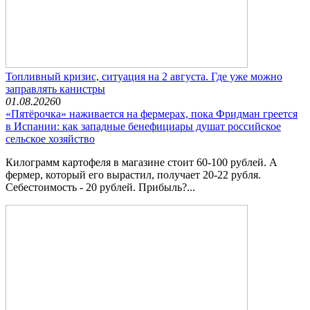
Топливный кризис, ситуация на 2 августа. Где уже можно
заправлять канистры
01.08.2026
0
«Пятёрочка» наживается на фермерах, пока Фридман греется
в Испании: как западные бенефициары душат российское
сельское хозяйство
Килограмм картофеля в магазине стоит 60-100 рублей. А
фермер, который его вырастил, получает 20-22 рубля.
Себестоимость - 20 рублей. Прибыль?...