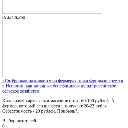
01.08.2026
0
«Пятёрочка» наживается на фермерах, пока Фридман греется
в Испании: как западные бенефициары душат российское
сельское хозяйство
Килограмм картофеля в магазине стоит 60-100 рублей. А
фермер, который его вырастил, получает 20-22 рубля.
Себестоимость - 20 рублей. Прибыль?...
Выбор читателей
0