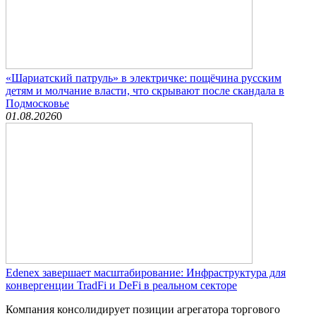
«Шариатский патруль» в электричке: пощёчина русским
детям и молчание власти, что скрывают после скандала в
Подмосковье
01.08.2026
0
Edenex завершает масштабирование: Инфраструктура для
конвергенции TradFi и DeFi в реальном секторе
Компания консолидирует позиции агрегатора торгового