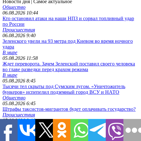
Новости дня
| Самое актуальное
Общество
06.08.2026 10:44
Кто остановил атаки на наши НПЗ и сорвал топливный удар
по России
Происшествия
06.08.2026 9:40
Зеленского увели на 93 метра под Киевом во время ночного
удара
В мире
05.08.2026 11:58
Ждет переворота. Зачем Зеленский поставил своего человека
во главе разведки перед крахом режима
В мире
05.08.2026 8:45
Тысячи тел скрыты под Сумским лугом. «Уничтожитель
бункеров» испепелил подземный город ВСУ и НАТО
Общество
05.08.2026 6:45
Штрафы таксистов-мигрантов будет оплачивать государство?
Происшествия
05.08.2026 3:10
«Южмаш» накрыло серией ударов, подземная крепость ВСУ
горит