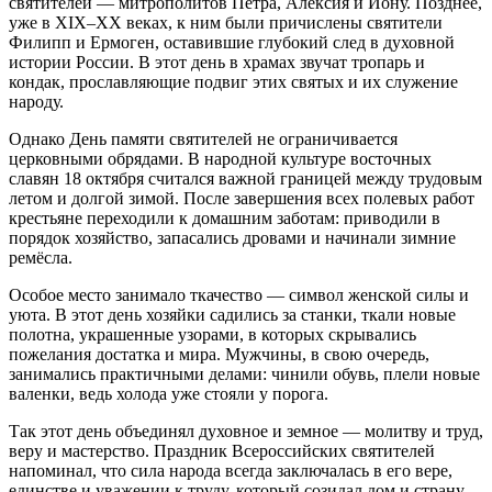
святителей — митрополитов Петра, Алексия и Иону. Позднее,
уже в XIX–XX веках, к ним были причислены святители
Филипп и Ермоген, оставившие глубокий след в духовной
истории России. В этот день в храмах звучат тропарь и
кондак, прославляющие подвиг этих святых и их служение
народу.
Однако День памяти святителей не ограничивается
церковными обрядами. В народной культуре восточных
славян 18 октября считался важной границей между трудовым
летом и долгой зимой. После завершения всех полевых работ
крестьяне переходили к домашним заботам: приводили в
порядок хозяйство, запасались дровами и начинали зимние
ремёсла.
Особое место занимало ткачество — символ женской силы и
уюта. В этот день хозяйки садились за станки, ткали новые
полотна, украшенные узорами, в которых скрывались
пожелания достатка и мира. Мужчины, в свою очередь,
занимались практичными делами: чинили обувь, плели новые
валенки, ведь холода уже стояли у порога.
Так этот день объединял духовное и земное — молитву и труд,
веру и мастерство. Праздник Всероссийских святителей
напоминал, что сила народа всегда заключалась в его вере,
единстве и уважении к труду, который созидал дом и страну.