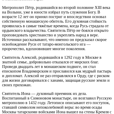
Митрополит Пётр, родившийся во второй половине XIII века
на Волыни, уже в юности избрал путь служения Богу. В
возрасте 12 лет он принял постриг и впоследствии основал
собственную монашескую обитель. Его духовная стойкость
проявилась в самые тяжёлые времена, когда Русь страдала от
ордынского владычества. Святитель Пётр не боялся открыто
проповедовать христианство и укреплять народ в вере.
Источники рассказывают, что именно он предсказал скорое
освобождение Руси от татаро-монгольского ига —
пророчество, вдохновившее многие поколения.
Святитель Алексий, родившийся в 1292 году в Москве в
знатной семье, добровольно отказался от мирских благ.
Проведя двадцать лет в монашеском подвиге, он стал
епископом Владимирским и прославился как мудрый пастырь
и дипломат. Алексий не раз отправлялся в Орду, где с риском
для жизни договаривался с ханами, защищая русские земли и
своих прихожан.
Святитель Иона — духовный преемник их дела.
Воспитанный в Симоновом монастыре, он возглавил Русскую
митрополию в 1432 году. Летописи описывают его поступок,
ставший символом непоколебимой веры: во время осады
Москвы татарскими войсками Иона вышел на стены Кремля с