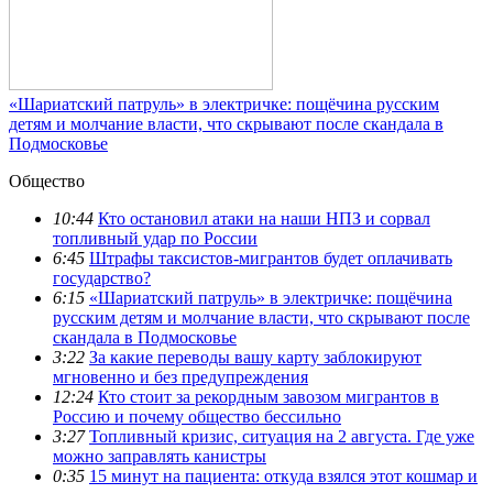
«Шариатский патруль» в электричке: пощёчина русским
детям и молчание власти, что скрывают после скандала в
Подмосковье
Общество
10:44
Кто остановил атаки на наши НПЗ и сорвал
топливный удар по России
6:45
Штрафы таксистов-мигрантов будет оплачивать
государство?
6:15
«Шариатский патруль» в электричке: пощёчина
русским детям и молчание власти, что скрывают после
скандала в Подмосковье
3:22
За какие переводы вашу карту заблокируют
мгновенно и без предупреждения
12:24
Кто стоит за рекордным завозом мигрантов в
Россию и почему общество бессильно
3:27
Топливный кризис, ситуация на 2 августа. Где уже
можно заправлять канистры
0:35
15 минут на пациента: откуда взялся этот кошмар и