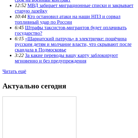
12:52
МВД забирает миграционные списки и закрывает
старую лазейку
10:44
Кто остановил атаки на наши НПЗ и сорвал
топливный удар по России
6:45
Штрафы таксистов-мигрантов будет оплачивать
государство?
6:15
«Шариатский патруль» в электричке: пощёчина
русским детям и молчание власти, что скрывают после
скандала в Подмосковье
3:22
За какие переводы вашу карту заблокируют
мгновенно и без предупреждения
Читать ещё
Актуально сегодня