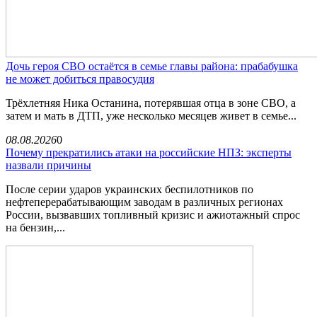
Дочь героя СВО остаётся в семье главы района: прабабушка
не может добиться правосудия
Трёхлетняя Ника Останина, потерявшая отца в зоне СВО, а
затем и мать в ДТП, уже несколько месяцев живет в семье...
08.08.2026
0
Почему прекратились атаки на российские НПЗ: эксперты
назвали причины
После серии ударов украинских беспилотников по
нефтеперерабатывающим заводам в различных регионах
России, вызвавших топливный кризис и ажиотажный спрос
на бензин,...