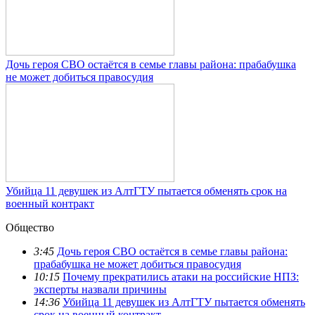
Дочь героя СВО остаётся в семье главы района: прабабушка
не может добиться правосудия
Убийца 11 девушек из АлтГТУ пытается обменять срок на
военный контракт
Общество
3:45
Дочь героя СВО остаётся в семье главы района:
прабабушка не может добиться правосудия
10:15
Почему прекратились атаки на российские НПЗ:
эксперты назвали причины
14:36
Убийца 11 девушек из АлтГТУ пытается обменять
срок на военный контракт