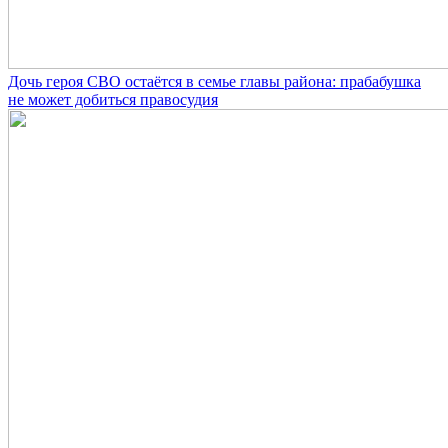
Дочь героя СВО остаётся в семье главы района: прабабушка
не может добиться правосудия