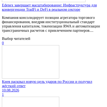
Edenex завершает масштабирование: Инфраструктура для
конвергенции TradFi и DeFi в реальном секторе
Компания консолидирует позиции агрегатора торгового
финансирования, внедряя институциональный стандарт
управления капиталом, токенизации RWA и автоматизации
трансграничных расчетов с привлечением партнеров....
Выбор читателей
0
Киев раскрыл новую цель ударов по России и получил
жёсткий ответ
10.08.2026
1