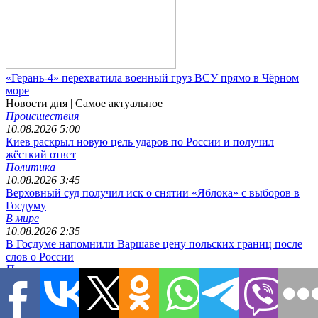
«Герань-4» перехватила военный груз ВСУ прямо в Чёрном
море
Новости дня
| Самое актуальное
Происшествия
10.08.2026 5:00
Киев раскрыл новую цель ударов по России и получил
жёсткий ответ
Политика
10.08.2026 3:45
Верховный суд получил иск о снятии «Яблока» с выборов в
Госдуму
В мире
10.08.2026 2:35
В Госдуме напомнили Варшаве цену польских границ после
слов о России
Происшествия
10.08.2026 1:10
«Герань-4» перехватила военный груз ВСУ прямо в Чёрном
море