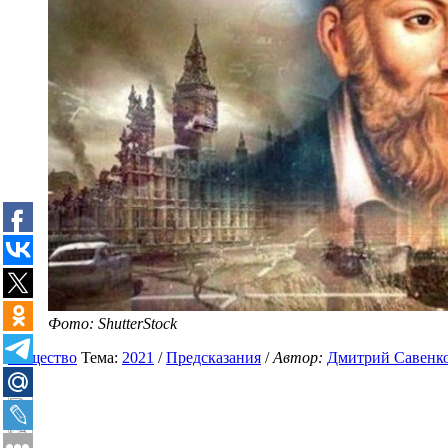
Фото: ShutterStock
Общество
Тема:
2021
/
Предсказания
/
Автор:
Дмитрий Савенк