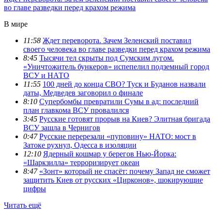
во главе разведки перед крахом режима
В мире
11:58
Ждет переворота. Зачем Зеленский поставил
своего человека во главе разведки перед крахом режима
8:45
Тысячи тел скрыты под Сумским лугом.
«Уничтожитель бункеров» испепелил подземный город
ВСУ и НАТО
11:55
100 дней до конца СВО? Туск и Буданов назвали
даты, Медведев заговорил о финале
8:10
Супербомбы превратили Сумы в ад: последний
план главкома ВСУ провалился
3:45
Русские готовят прорыв на Киев? Элитная бригада
ВСУ зашла в Чернигов
0:47
Русские перерезали «пуповину» НАТО: мост в
Затоке рухнул, Одесса в изоляции
12:10
Ядерный кошмар у берегов Нью-Йорка:
«Шаркзилла» терроризирует океан
8:47
«Зонт» который не спасёт: почему Запад не сможет
защитить Киев от русских «Цирконов», шокирующие
цифры
Читать ещё