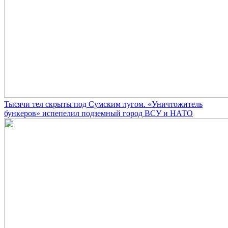
Тысячи тел скрыты под Сумским лугом. «Уничтожитель
бункеров» испепелил подземный город ВСУ и НАТО