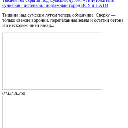
Тысячи тел скрыты под Сумским лугом. «Уничтожитель
бункеров» испепелил подземный город ВСУ и НАТО
Тишина над сумским лугом теперь обманчива. Сверху —
только свежие воронки, перепаханная земля и остатки бетона.
Но несколько дней назад...
04.08.2026
0