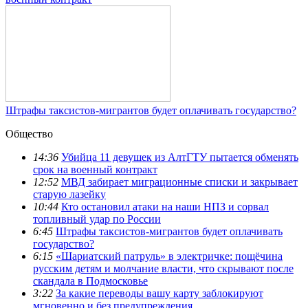
Штрафы таксистов-мигрантов будет оплачивать государство?
Общество
14:36
Убийца 11 девушек из АлтГТУ пытается обменять
срок на военный контракт
12:52
МВД забирает миграционные списки и закрывает
старую лазейку
10:44
Кто остановил атаки на наши НПЗ и сорвал
топливный удар по России
6:45
Штрафы таксистов-мигрантов будет оплачивать
государство?
6:15
«Шариатский патруль» в электричке: пощёчина
русским детям и молчание власти, что скрывают после
скандала в Подмосковье
3:22
За какие переводы вашу карту заблокируют
мгновенно и без предупреждения