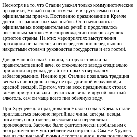
Несмотря на то, что Сталин уважал только коммунистические
праздники, Новый год он отмечал и в кругу семьи и на
официальном приёме. Постепенно празднование в Кремле
достигло грандиозных масштабов. Оно начиналось с
официальных поздравительных речей и продолжалось
роскошным застольем в сопровождении номеров лучших
артистов страны. На этих мероприятиях выступления
проходили не на сцене, а непосредственно перед пышно
накрытыми столами руководства государства и его гостей.
Для домашней ёлки Сталина, которую ставили на
правительственной даче, со стекольного завода специально
привозили игрушки, дизайн которых утверждался
заблаговременно. Именно при Сталине появилась традиция
венчать новогоднюю ёлку не праздничной верхушкой, а
красной звездой. Притом, что на всех праздничных столах
вождя присутствовали грузинские вина и другой элитный
алкоголь, сам он чаще всего пил обычную воду.
При Хрущёве для празднования Нового года в Кремль стали
приглашаться высокие партийные чины, актёры, певцы,
писатели, спортсмены, космонавты и передовики
производства. Застолье было фантастически изобильным с
неограниченным употреблением спиртного. Сам же Хрущёв
пил из специальной рюмки с толстым дном, куда помещалось