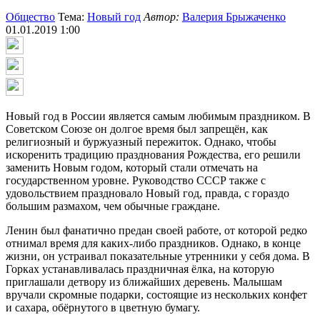
Общество
Тема:
Новый год
Автор:
Валерия Брыжаченко
01.01.2019 1:00
Новый год в России является самым любимым праздником. В
Советском Союзе он долгое время был запрещён, как
религиозный и буржуазный пережиток. Однако, чтобы
искоренить традицию празднования Рождества, его решили
заменить Новым годом, который стали отмечать на
государственном уровне. Руководство СССР также с
удовольствием праздновало Новый год, правда, с гораздо
большим размахом, чем обычные граждане.
Ленин был фанатично предан своей работе, от которой редко
отнимал время для каких-либо праздников. Однако, в конце
жизни, он устраивал показательные утренники у себя дома. В
Горках устанавливалась праздничная ёлка, на которую
приглашали детвору из ближайших деревень. Малышам
вручали скромные подарки, состоящие из нескольких конфет
и сахара, обёрнутого в цветную бумагу.