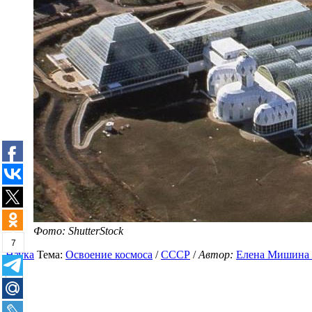
Фото: ShutterStock
7
Наука
Тема:
Освоение космоса
/
СССР
/
Автор:
Елена Мишина