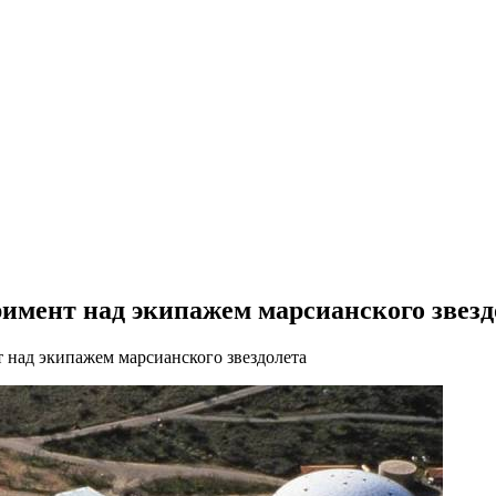
имент над экипажем марсианского звезд
 над экипажем марсианского звездолета