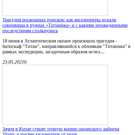
Трагедия роскошных поисков: как миллионеры искали
сокровища в руинах «Титаника» и с какими неожиданными
последствиям столкнулись
18 июня в Атлантическом океане произошла трагедия -
батискаф "Титан", направлявшийся к обломкам "Титаника" в
рамках экспедиции, загадочным образом исчез....
23.05.2021
0
Зачем в Китае строят точную копию океанского лайнера
Titanic в тысяче километров от моря