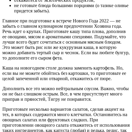
откажитесь от экзотических продуктов;
не готовьте блюда большими порциями (о тазике оливье
придется забыть).
Главное при подготовке к встрече Нового Года 2022 — не
забыть о главном кулинарном предпочтении Хозяина года.
Речь идет о крупах. Приготовьте кашу типа плова, дополнив
ее овощами, мясом и ароматными специями. Подумайте, что
лучше всего будет сочетаться с основным мясным блюдом.
Это может быть рис или же кукурузная каша, в которую
можно добавить тертый сыр и чеснок. Если вы любите булгур,
то дополните его сыром фета.
Каша на новогоднем столе должна заменить картофель. Но,
если вы не можете обойтись без картошки, то приготовьте ее
целой запеченной или отварной, откажитесь от пюре.
Дополнить все это можно нейтральным соусом. Важно, чтобы
он не был слишком острым. Все, в чем присутствует много
приправ и пряностей, Тигру не понравится.
Приготовьте несколько вариантов салатов, сделав акцент на
тех, в которых содержится много клетчатки. Остановитесь на
овощных салатах или фруктовых сладких. При
приготовлении овощного салата откажитесь от использования
таких ингредиентов, как капуста (любая) и редька, редис, так