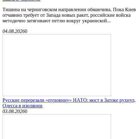
Тишина на черниговском направлении обманчива. Пока Киев
отчаянно требует от Запада новых ракет, российские войска
методично затягивают петлю вокруг украинской...
04.08.2026
0
Русские перерезали «пуповину» НАТО: мост в Затоке рухнул,
Одесса в изоляции
03.08.2026
0