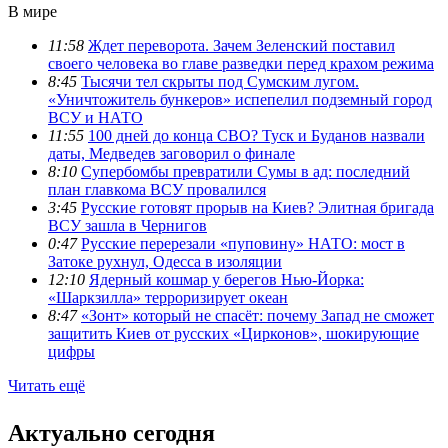
В мире
11:58
Ждет переворота. Зачем Зеленский поставил
своего человека во главе разведки перед крахом режима
8:45
Тысячи тел скрыты под Сумским лугом.
«Уничтожитель бункеров» испепелил подземный город
ВСУ и НАТО
11:55
100 дней до конца СВО? Туск и Буданов назвали
даты, Медведев заговорил о финале
8:10
Супербомбы превратили Сумы в ад: последний
план главкома ВСУ провалился
3:45
Русские готовят прорыв на Киев? Элитная бригада
ВСУ зашла в Чернигов
0:47
Русские перерезали «пуповину» НАТО: мост в
Затоке рухнул, Одесса в изоляции
12:10
Ядерный кошмар у берегов Нью-Йорка:
«Шаркзилла» терроризирует океан
8:47
«Зонт» который не спасёт: почему Запад не сможет
защитить Киев от русских «Цирконов», шокирующие
цифры
Читать ещё
Актуально сегодня