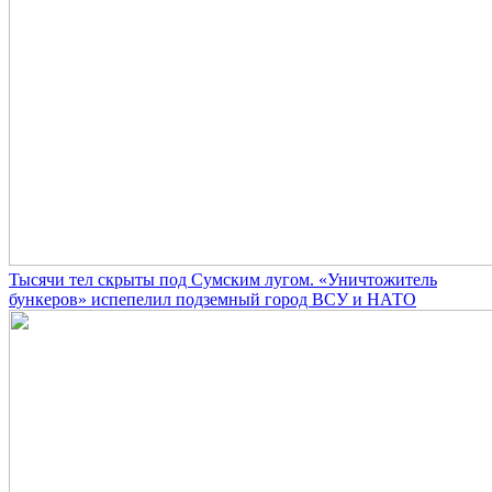
Тысячи тел скрыты под Сумским лугом. «Уничтожитель
бункеров» испепелил подземный город ВСУ и НАТО