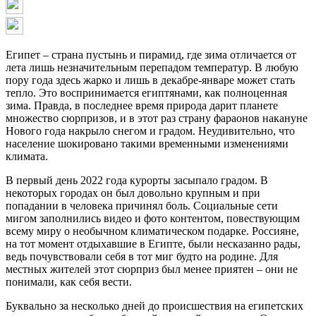
Египет – страна пустынь и пирамид, где зима отличается от
лета лишь незначительным перепадом температур. В любую
пору года здесь жарко и лишь в декабре-январе может стать
тепло. Это воспринимается египтянами, как полноценная
зима. Правда, в последнее время природа дарит планете
множество сюрпризов, и в этот раз страну фараонов накануне
Нового года накрыло снегом и градом. Неудивительно, что
население шокировано такими временными изменениями
климата.
В первый день 2022 года курорты засыпало градом. В
некоторых городах он был довольно крупным и при
попадании в человека причинял боль. Социальные сети
мигом заполнились видео и фото контентом, повествующим
всему миру о необычном климатическом подарке. Россияне,
на тот момент отдыхавшие в Египте, были несказанно рады,
ведь почувствовали себя в тот миг будто на родине. Для
местных жителей этот сюрприз был менее приятен – они не
понимали, как себя вести.
Буквально за несколько дней до происшествия на египетских