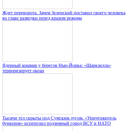
Ждет переворота. Зачем Зеленский поставил своего человека
во главе разведки перед крахом режима
Ядерный кошмар у берегов Нью-Йорка: «Шаркзилла»
терроризирует океан
Тысячи тел скрыты под Сумским лугом. «Уничтожитель
бункеров» испепелил подземный город ВСУ и НАТО