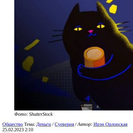
Фото: ShutterStock
Общество
Тема:
Деньги
/
Суеверия
/
Автор:
Ирэн Орлонская
25.02.2023 2:10