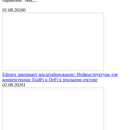
паранойя? Увы,...
01.08.2026
0
Edenex завершает масштабирование: Инфраструктура для
конвергенции TradFi и DeFi в реальном секторе
02.08.2026
1