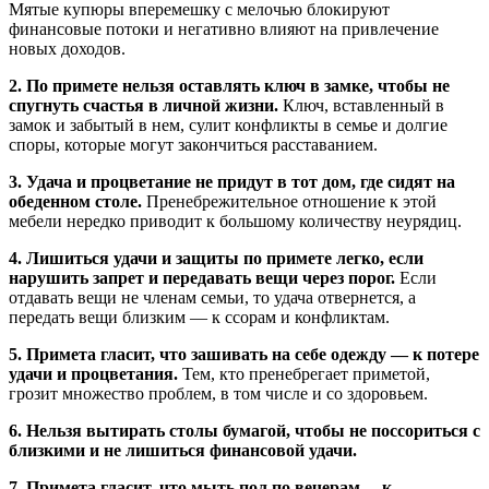
Мятые купюры вперемешку с мелочью блокируют
финансовые потоки и негативно влияют на привлечение
новых доходов.
2. По примете нельзя оставлять ключ в замке, чтобы не
спугнуть счастья в личной жизни.
Ключ, вставленный в
замок и забытый в нем, сулит конфликты в семье и долгие
споры, которые могут закончиться расставанием.
3. Удача и процветание не придут в тот дом, где сидят на
обеденном столе.
Пренебрежительное отношение к этой
мебели нередко приводит к большому количеству неурядиц.
4. Лишиться удачи и защиты по примете легко, если
нарушить запрет и передавать вещи через порог.
Если
отдавать вещи не членам семьи, то удача отвернется, а
передать вещи близким — к ссорам и конфликтам.
5. Примета гласит, что зашивать на себе одежду — к потере
удачи и процветания.
Тем, кто пренебрегает приметой,
грозит множество проблем, в том числе и со здоровьем.
6. Нельзя вытирать столы бумагой, чтобы не поссориться с
близкими и не лишиться финансовой удачи.
7. Примета гласит, что мыть пол по вечерам —к