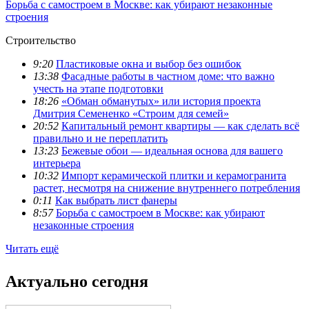
Борьба с самостроем в Москве: как убирают незаконные
строения
Строительство
9:20
Пластиковые окна и выбор без ошибок
13:38
Фасадные работы в частном доме: что важно
учесть на этапе подготовки
18:26
«Обман обманутых» или история проекта
Дмитрия Семененко «Строим для семей»
20:52
Капитальный ремонт квартиры — как сделать всё
правильно и не переплатить
13:23
Бежевые обои — идеальная основа для вашего
интерьера
10:32
Импорт керамической плитки и керамогранита
растет, несмотря на снижение внутреннего потребления
0:11
Как выбрать лист фанеры
8:57
Борьба с самостроем в Москве: как убирают
незаконные строения
Читать ещё
Актуально сегодня