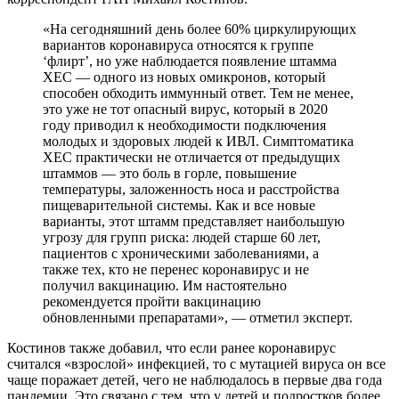
«На сегодняшний день более 60% циркулирующих
вариантов коронавируса относятся к группе
‘флирт’, но уже наблюдается появление штамма
ХЕС — одного из новых омикронов, который
способен обходить иммунный ответ. Тем не менее,
это уже не тот опасный вирус, который в 2020
году приводил к необходимости подключения
молодых и здоровых людей к ИВЛ. Симптоматика
ХЕС практически не отличается от предыдущих
штаммов — это боль в горле, повышение
температуры, заложенность носа и расстройства
пищеварительной системы. Как и все новые
варианты, этот штамм представляет наибольшую
угрозу для групп риска: людей старше 60 лет,
пациентов с хроническими заболеваниями, а
также тех, кто не перенес коронавирус и не
получил вакцинацию. Им настоятельно
рекомендуется пройти вакцинацию
обновленными препаратами», — отметил эксперт.
Костинов также добавил, что если ранее коронавирус
считался «взрослой» инфекцией, то с мутацией вируса он все
чаще поражает детей, чего не наблюдалось в первые два года
пандемии. Это связано с тем, что у детей и подростков более