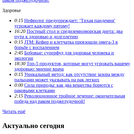
раком поджелудочной!
Здоровье
0:15
Нефролог предупреждает: ‘Тихая пандемия’
угрожает каждому пятому!
16:20
Постный стол и средиземноморская диета: два
пути к здоровью и долголетию
0:15
JTM: Кефир и клетчатка превзошли омега-3 в
борьбе с воспалением
2:45
Бобовые: суперфуд для здоровья человека и
экологии
18:30
Топ-5 продуктов, которые могут угрожать вашему
здоровью: мнение врача
0:15
Уникальный метод: как отсутствие зазора между
пальцами может указывать на рак легких
0:00
Сила природы: как два вещества борются с
раковыми клетками
2:15
Революционное тройное лечение: окончательная
победа над раком поджелудочной!
Читать ещё
Актуально сегодня