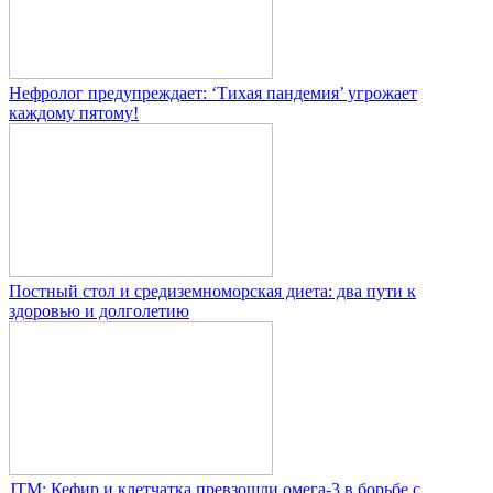
Нефролог предупреждает: ‘Тихая пандемия’ угрожает
каждому пятому!
Постный стол и средиземноморская диета: два пути к
здоровью и долголетию
JTM: Кефир и клетчатка превзошли омега-3 в борьбе с