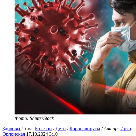
Фото: ShutterStock
Здоровье
Тема:
Болезни
/
Дети
/
Коронавирусы
/
Автор:
Ирэн
Орлонская
17.10.2024 3:10