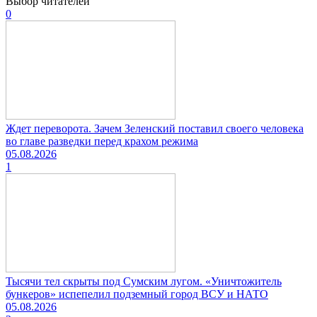
Выбор читателей
0
Ждет переворота. Зачем Зеленский поставил своего человека
во главе разведки перед крахом режима
05.08.2026
1
Тысячи тел скрыты под Сумским лугом. «Уничтожитель
бункеров» испепелил подземный город ВСУ и НАТО
05.08.2026