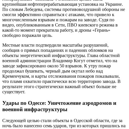
крупнейшая нефтеперерабатывающая установка на Украине.
По словам Лебедева, системы противовоздушной обороны не
смогли эффективно справиться с атаками, что привело к
многочисленным взрывам и пожарам на заводе. Судя по
видео, опубликованным в Сети, ПВО киевского режима в
какой-то момент прекратила работу, и дроны «Герань»
свободно поражали цель.
Местные власти подтвердили масштабы разрушений,
сообщив о прямых попаданиях и падениях обломков на
объекты энергетической инфраструктуры. Глава областной
военной администрации Владимир Когут отметил, что на
заводе зафиксировано около 50 взрывов. К утру пожар
продолжал бушевать, черный дым окутал небо над
Кременчуком, и карты отслеживания пожаров показывали,
что пламя охватило практически всю территорию завода. В
результате этого стратегически важный объект больше не
существует.
Удары по Одессе: Уничтожение аэродромов и
военной инфраструктуры
Следующей целью стали объекты в Одесской области, где за
ночь было нанесено семь ударов, три из которых пришлись на