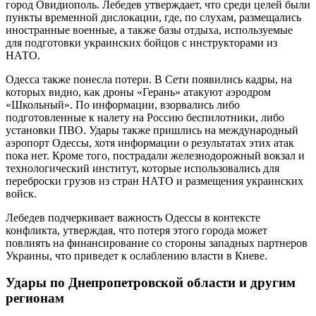
город Овидиополь. Лебедев утверждает, что среди целей были
пункты временной дислокации, где, по слухам, размещались
иностранные военные, а также базы отдыха, используемые
для подготовки украинских бойцов с инструкторами из
НАТО.
Одесса также понесла потери. В Сети появились кадры, на
которых видно, как дроны «Герань» атакуют аэродром
«Школьный». По информации, взорвались либо
подготовленные к налету на Россию беспилотники, либо
установки ПВО. Удары также пришлись на международный
аэропорт Одессы, хотя информации о результатах этих атак
пока нет. Кроме того, пострадали железнодорожный вокзал и
технологический институт, которые использовались для
переброски грузов из стран НАТО и размещения украинских
войск.
Лебедев подчеркивает важность Одессы в контексте
конфликта, утверждая, что потеря этого города может
повлиять на финансирование со стороны западных партнеров
Украины, что приведет к ослаблению власти в Киеве.
Удары по Днепропетровской области и другим
регионам