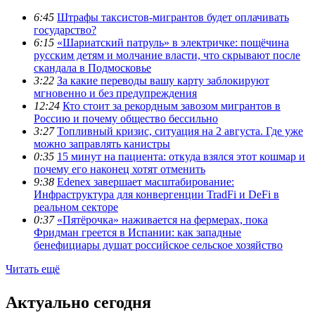
6:45
Штрафы таксистов-мигрантов будет оплачивать
государство?
6:15
«Шариатский патруль» в электричке: пощёчина
русским детям и молчание власти, что скрывают после
скандала в Подмосковье
3:22
За какие переводы вашу карту заблокируют
мгновенно и без предупреждения
12:24
Кто стоит за рекордным завозом мигрантов в
Россию и почему общество бессильно
3:27
Топливный кризис, ситуация на 2 августа. Где уже
можно заправлять канистры
0:35
15 минут на пациента: откуда взялся этот кошмар и
почему его наконец хотят отменить
9:38
Edenex завершает масштабирование:
Инфраструктура для конвергенции TradFi и DeFi в
реальном секторе
0:37
«Пятёрочка» наживается на фермерах, пока
Фридман греется в Испании: как западные
бенефициары душат российское сельское хозяйство
Читать ещё
Актуально сегодня