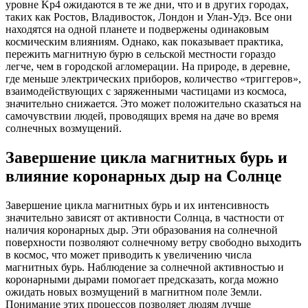
уровне Kp4 ожидаются в те же дни, что и в других городах,
таких как Ростов, Владивосток, Лондон и Улан-Удэ. Все они
находятся на одной планете и подвержены одинаковым
космическим влияниям. Однако, как показывает практика,
пережить магнитную бурю в сельской местности гораздо
легче, чем в городской агломерации. На природе, в деревне,
где меньше электрических приборов, количество «триггеров»,
взаимодействующих с заряженными частицами из космоса,
значительно снижается. Это может положительно сказаться на
самочувствии людей, проводящих время на даче во время
солнечных возмущений.
Завершение цикла магнитных бурь и
влияние коронарных дыр на Солнце
Завершение цикла магнитных бурь и их интенсивность
значительно зависят от активности Солнца, в частности от
наличия коронарных дыр. Эти образования на солнечной
поверхности позволяют солнечному ветру свободно выходить
в космос, что может приводить к увеличению числа
магнитных бурь. Наблюдение за солнечной активностью и
коронарными дырами помогает предсказать, когда можно
ожидать новых возмущений в магнитном поле Земли.
Понимание этих процессов позволяет людям лучше