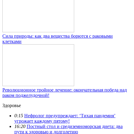
Сила природы: как два вещества борются с раковыми
клетками
Революционное тройное лечение: окончательная победа над
раком поджелудочной!
Здоровье
0:15
Нефролог предупреждает: ‘Тихая пандемия’
угрожает каждому пятому!
16:20
Постный стол и средиземноморская диета: два
пути к здоровью и долголетию