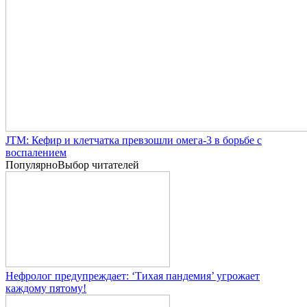
JTM: Кефир и клетчатка превзошли омега-3 в борьбе с
воспалением
Популярно
Выбор читателей
Нефролог предупреждает: ‘Тихая пандемия’ угрожает
каждому пятому!