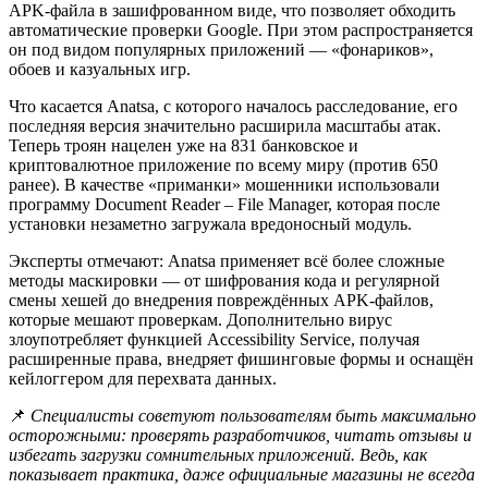
APK-файла в зашифрованном виде, что позволяет обходить
автоматические проверки Google. При этом распространяется
он под видом популярных приложений — «фонариков»,
обоев и казуальных игр.
Что касается Anatsa, с которого началось расследование, его
последняя версия значительно расширила масштабы атак.
Теперь троян нацелен уже на 831 банковское и
криптовалютное приложение по всему миру (против 650
ранее). В качестве «приманки» мошенники использовали
программу Document Reader – File Manager, которая после
установки незаметно загружала вредоносный модуль.
Эксперты отмечают: Anatsa применяет всё более сложные
методы маскировки — от шифрования кода и регулярной
смены хешей до внедрения повреждённых APK-файлов,
которые мешают проверкам. Дополнительно вирус
злоупотребляет функцией Accessibility Service, получая
расширенные права, внедряет фишинговые формы и оснащён
кейлоггером для перехвата данных.
📌
Специалисты советуют пользователям быть максимально
осторожными: проверять разработчиков, читать отзывы и
избегать загрузки сомнительных приложений. Ведь, как
показывает практика, даже официальные магазины не всегда